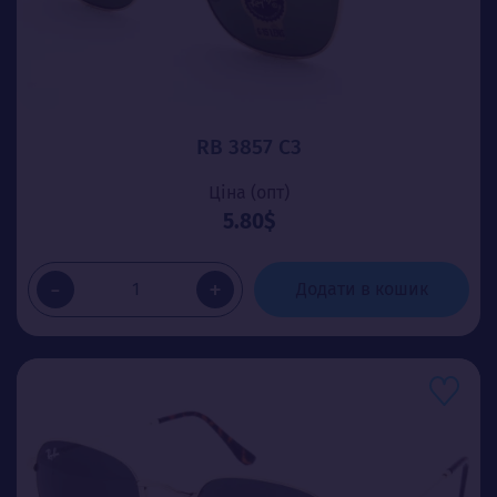
RB 3857 C3
Ціна (опт)
5.80$
-
+
Додати в кошик