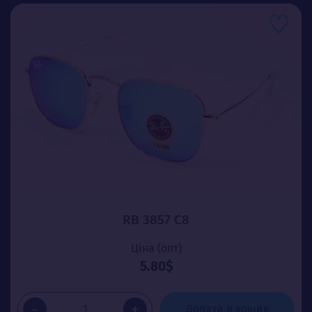
RB 3857 C8
Ціна (опт)
5.80$
-
+
Додати в кошик