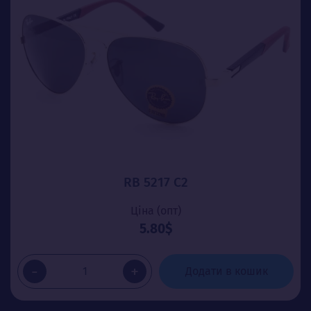
RB 5217 C2
Ціна (опт)
5.80$
-
+
Додати в кошик