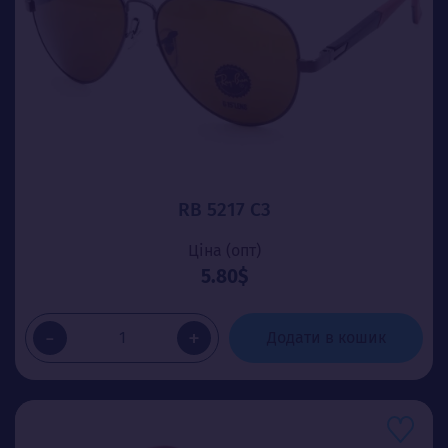
RB 5217 C3
Ціна (опт)
5.80$
-
+
Додати в кошик