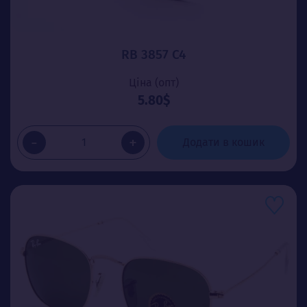
RB 3857 C4
Ціна (опт)
5.80$
-
+
Додати в кошик