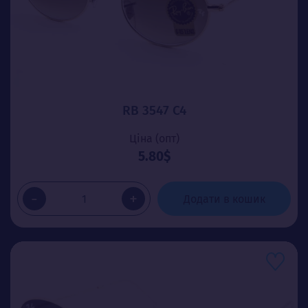
RB 3547 C4
Ціна (опт)
5.80$
-
+
Додати в кошик