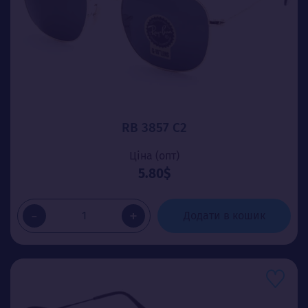
RB 3857 C2
Ціна (опт)
5.80$
-
+
Додати в кошик