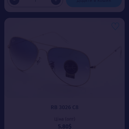
-
+
Додати в кошик
RB 3026 C8
Ціна (опт)
5.80$