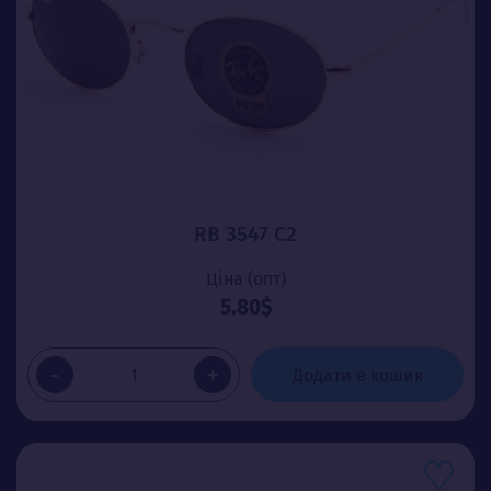
RB 3547 C2
Ціна (опт)
5.80$
-
+
Додати в кошик