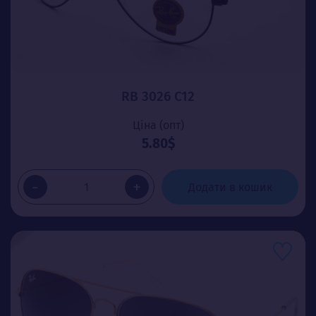
RB 3026 C12
Ціна (опт)
5.80$
-
+
Додати в кошик