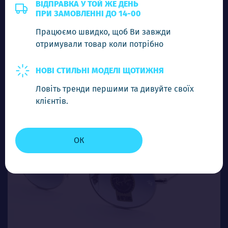
RB 3547 C7
ВІДПРАВКА У ТОЙ ЖЕ ДЕНЬ
ПРИ ЗАМОВЛЕННІ ДО 14-00
Ціна (опт)
Працюємо швидко, щоб Ви завжди
5.80$
отримували товар коли потрібно
-
+
Додати в кошик
НОВІ СТИЛЬНІ МОДЕЛІ ЩОТИЖНЯ
Ловіть тренди першими та дивуйте своїх
клієнтів.
ОК