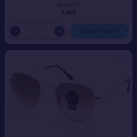
Ціна (опт)
5.80$
-
+
Додати в кошик