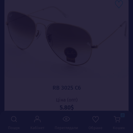
RB 3025 C6
Ціна (опт)
5.80$
0
-
+
Додати в кошик
Пошук
Кабінет
Переглядали
Обране
Кошик