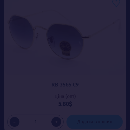
RB 3565 C9
Ціна (опт)
5.80$
-
+
Додати в кошик