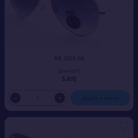
RB 3025 C8
Ціна (опт)
5.80$
-
+
Додати в кошик