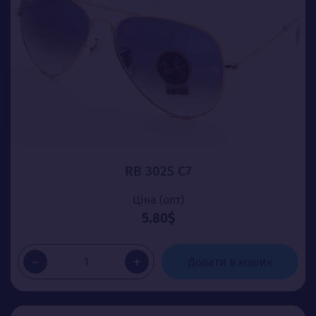
RB 3025 C7
Ціна (опт)
5.80$
-
+
Додати в кошик