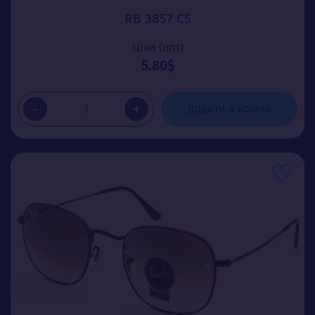
RB 3857 C5
Ціна (опт)
5.80$
-
+
Додати в кошик