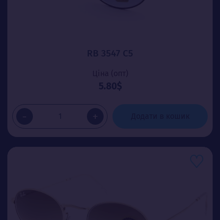
RB 3547 C5
Ціна (опт)
5.80$
-
+
Додати в кошик