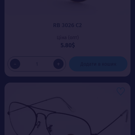
RB 3026 C2
Ціна (опт)
5.80$
-
+
Додати в кошик