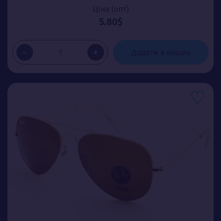
Ціна (опт)
5.80$
-
+
Додати в кошик