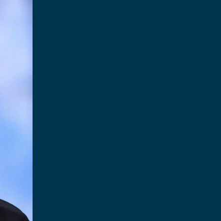
А У ТОЙ ЖЕ ДЕНЬ
ВЛЕННІ ДО 14-00
швидко, щоб Ви завжди отримували
и потрібно
ЛЬНІ МОДЕЛІ ЩОТИЖНЯ
нди першими та дивуйте своїх клієнтів.