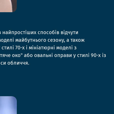
із найпростіших способів відчути
оделі майбутнього сезону, а також
стилі 70-х і мініатюрні моделі з
че око" або овальні оправи у стилі 90-х із
Е КОНКУРЕНТІВ
иси обличчя.