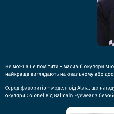
Не можна не помітити – масивні окуляри знов
найкраще виглядають на овальному або доси
Серед фаворитів – моделі від Alaïa, що наг
окуляри Colonel від Balmain Eyewear з без