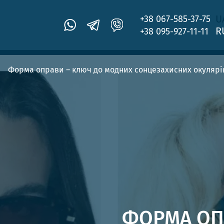
U
+38 067-585-37-75
R
+38 095-927-11-11
Форма оправи – ключ до модних сонцезахисних окулярів
ФОРМА ОП