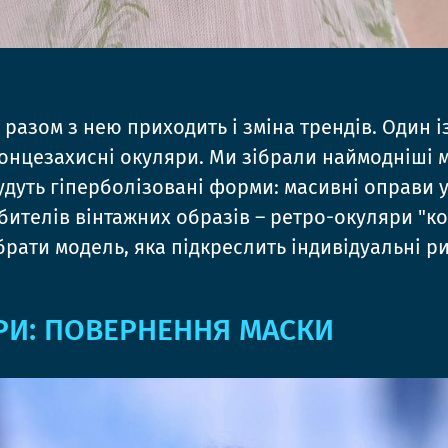
 разом з нею приходить і зміна трендів. Один 
онцезахисні окуляри. Ми зібрали наймодніші м
удуть гіперболізовані форми: масивні оправи у 
телів вінтажних образів – ретро-окуляри "котя
ШВИДШ
рати модель, яка підкреслить індивідуальні р
РИ: ПОВЕРНЕННЯ МАСКИ