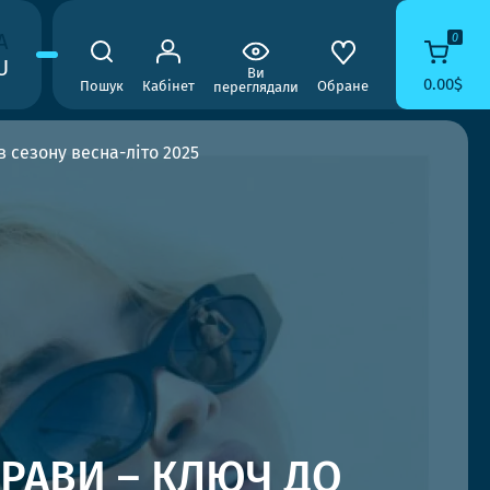
A
0
U
Ви
0.00$
Пошук
Кабінет
Обране
переглядали
 сезону весна-літо 2025
РАВИ – КЛЮЧ ДО