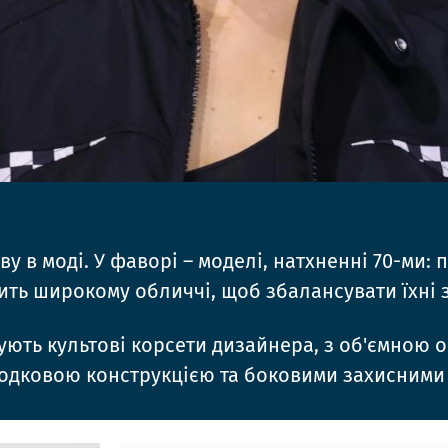
ОК
у в моді. У фаворі – моделі, натхненні 70-ми: 
ть широкому обличчі, щоб збалансувати їхні з
адують культові корсети дизайнера, з об'ємною
ободковою конструкцією та боковими захисними