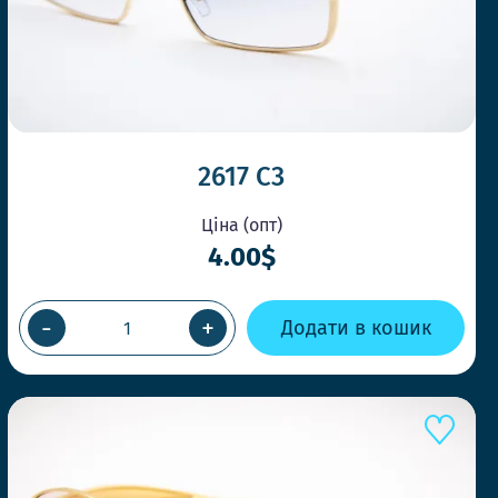
2617 C3
Ціна (опт)
4.00$
-
+
Додати в кошик