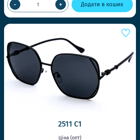
-
+
Додати в кошик
2511 С1
Ціна (опт)