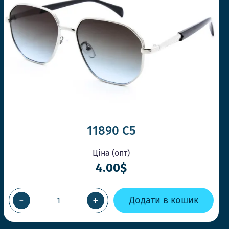
11890 C5
Ціна (опт)
4.00$
-
+
Додати в кошик