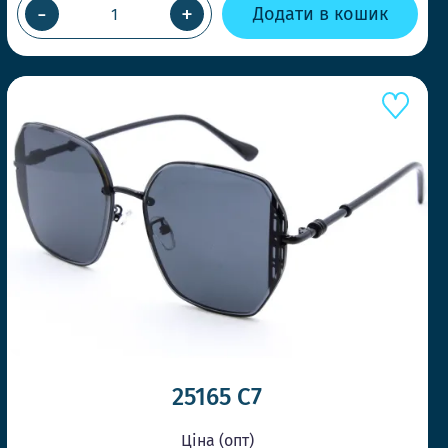
-
+
Додати в кошик
25165 C7
Ціна (опт)