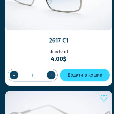
2617 C1
Ціна (опт)
4.00$
-
+
Додати в кошик