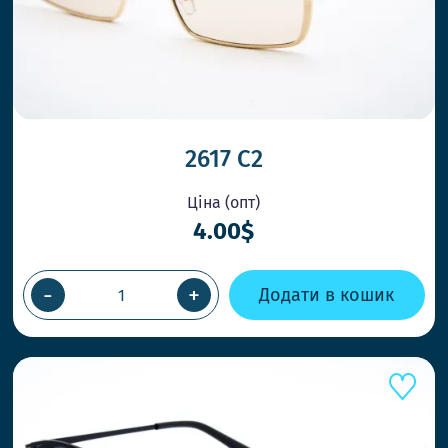
2617 C2
Ціна (опт)
4.00$
-
+
Додати в кошик