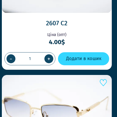
2607 C2
Ціна (опт)
4.00$
-
+
Додати в кошик