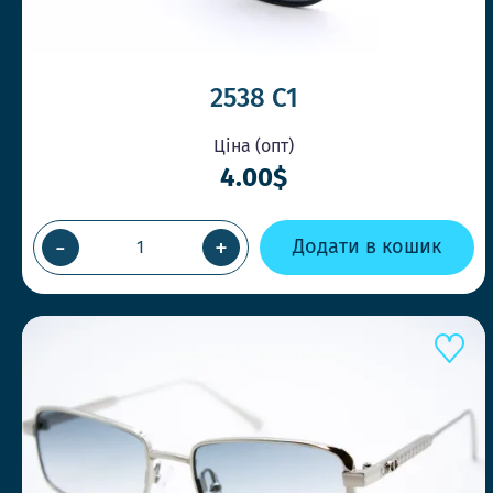
2538 C1
Ціна (опт)
4.00$
-
+
Додати в кошик