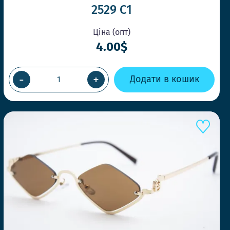
2529 C1
Ціна (опт)
А У ТОЙ ЖЕ ДЕНЬ
4.00$
ВЛЕННІ ДО 14-00
швидко, щоб Ви завжди отримували
-
+
Додати в кошик
и потрібно
ЛЬНІ МОДЕЛІ ЩОТИЖНЯ
нди першими та дивуйте своїх клієнтів.