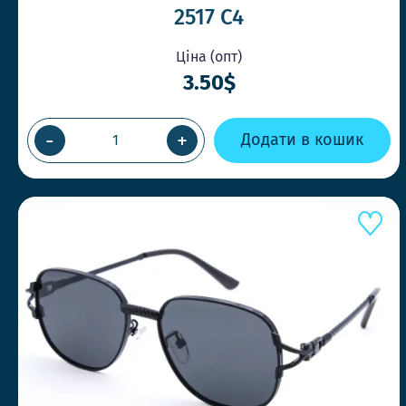
2517 C4
Ціна (опт)
3.50$
-
+
Додати в кошик