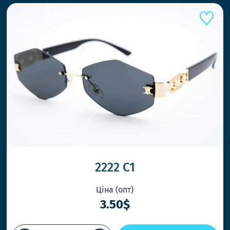
2222 С1
Ціна (опт)
3.50$