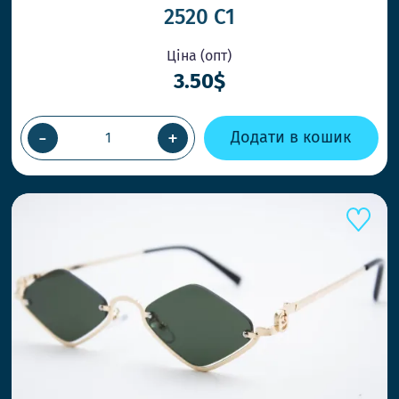
2520 С1
Ціна (опт)
ВІДПРАВК
3.50$
ПРИ ЗАМО
Працюємо 
-
+
Додати в кошик
товар кол
НОВІ СТИ
Ловіть тре