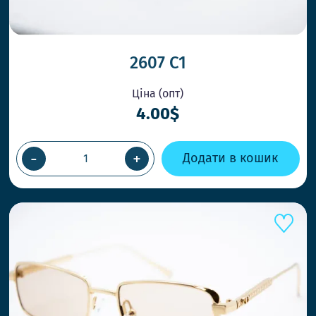
2607 C1
ОК
Ціна (опт)
4.00$
-
+
Додати в кошик