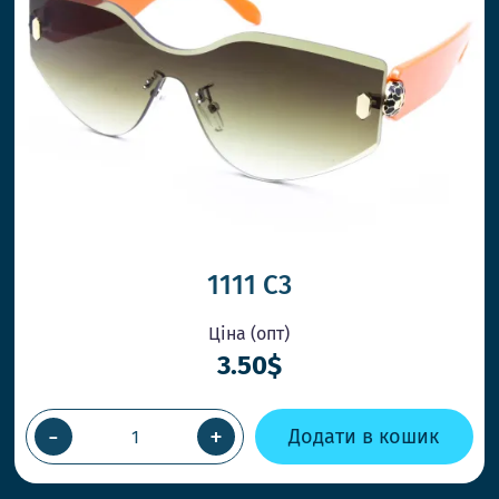
1111 C3
Ціна (опт)
3.50$
-
+
Додати в кошик