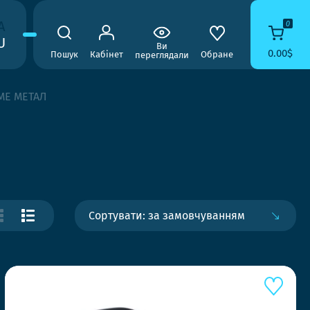
A
0
U
Ви
0.00$
Пошук
Кабінет
Обране
переглядали
ME МЕТАЛ
Сортувати: за замовчуванням