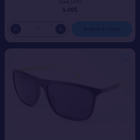
Ціна (опт)
4.00$
-
+
Додати в кошик