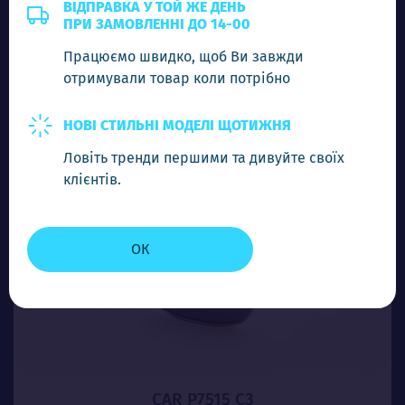
5.00$
ВІДПРАВКА У ТОЙ ЖЕ ДЕНЬ
ПРИ ЗАМОВЛЕННІ ДО 14-00
Працюємо швидко, щоб Ви завжди
-
+
Додати в кошик
отримували товар коли потрібно
НОВІ СТИЛЬНІ МОДЕЛІ ЩОТИЖНЯ
Ловіть тренди першими та дивуйте своїх
клієнтів.
ОК
CAR P7515 C3