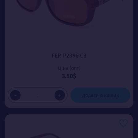
FER P2396 C3
Ціна (опт)
3.50$
-
+
Додати в кошик