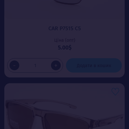
CAR P7515 C5
Ціна (опт)
5.00$
-
+
Додати в кошик