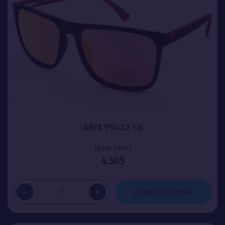
ARM P9432 C6
Ціна (опт)
4.50$
-
+
Додати в кошик