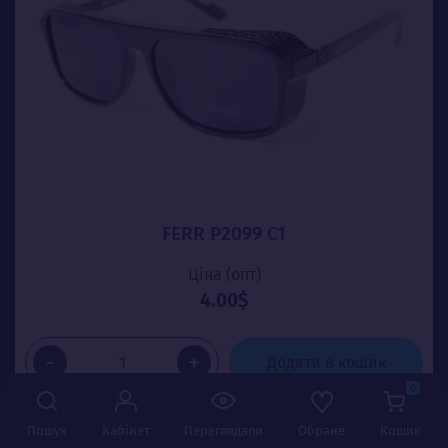
FERR P2099 C1
Ціна (опт)
4.00$
-
+
Додати в кошик
0
Пошук
Кабінет
Переглядали
Обране
Кошик