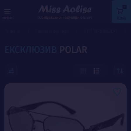
0
Сонцезахисні окуляри оптом
меню
0.00$
Головна
Чоловічі окуляри
З ПОЛЯРИЗАЦІЄЮ
ЕКСКЛЮЗИВ
POLAR