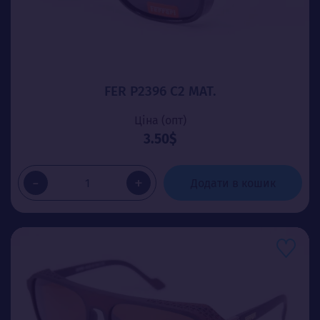
FER P2396 C2 МАТ.
Ціна (опт)
3.50$
-
+
Додати в кошик