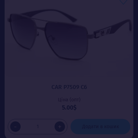
CAR P7509 C6
Ціна (опт)
5.00$
-
+
Додати в кошик