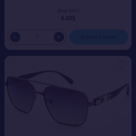
Ціна (опт)
5.00$
-
+
Додати в кошик