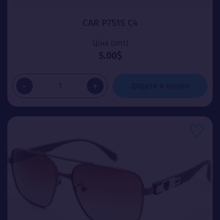
CAR P7515 C4
Ціна (опт)
5.00$
-
+
Додати в кошик