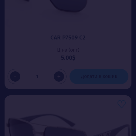
CAR P7509 C2
Ціна (опт)
5.00$
-
+
Додати в кошик