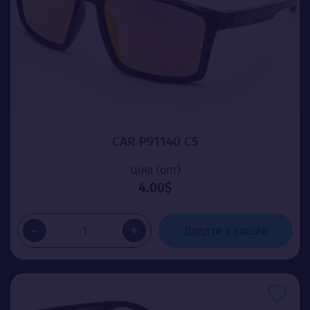
CAR P91140 C5
Ціна (опт)
4.00$
-
+
Додати в кошик