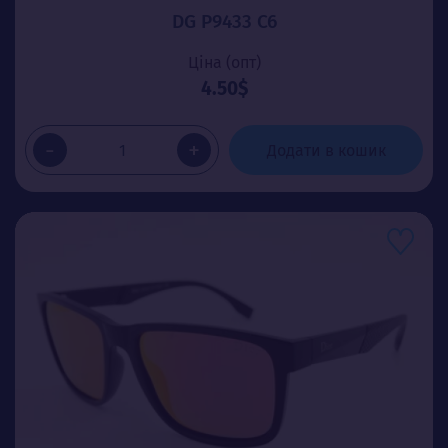
DG P9433 C6
Ціна (опт)
4.50$
-
+
Додати в кошик