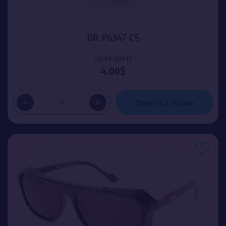
DR P6347 C5
Ціна (опт)
4.00$
-
+
Додати в кошик