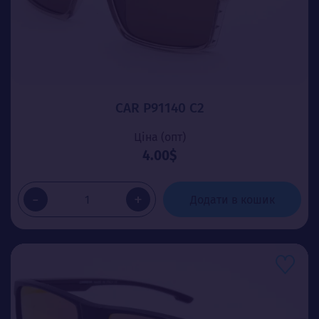
CAR P91140 C2
Ціна (опт)
4.00$
-
+
Додати в кошик