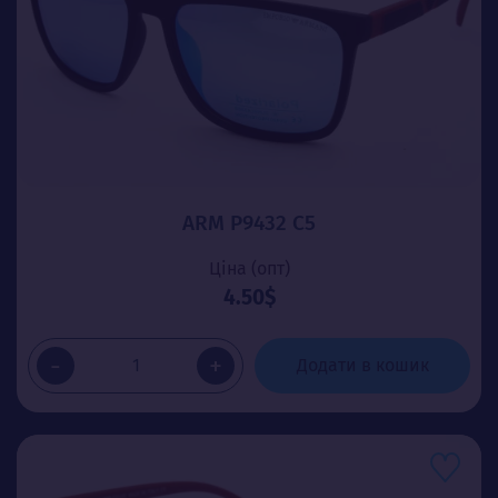
ARM P9432 C5
Ціна (опт)
4.50$
-
+
Додати в кошик