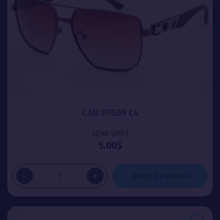
CAR P7509 C4
Ціна (опт)
5.00$
-
+
Додати в кошик