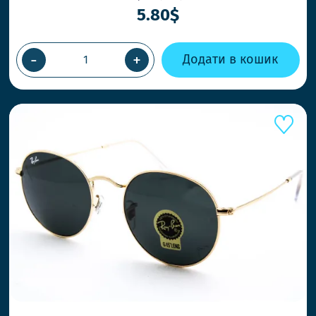
5.80$
-
+
Додати в кошик
ШВИДШ