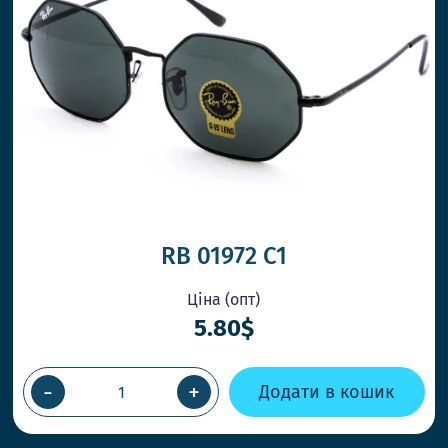
RB 01972 С1
Ціна (опт)
5.80$
-
+
Додати в кошик