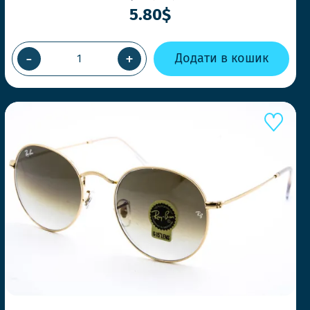
5.80$
-
+
Додати в кошик
Е КОНКУРЕНТІВ