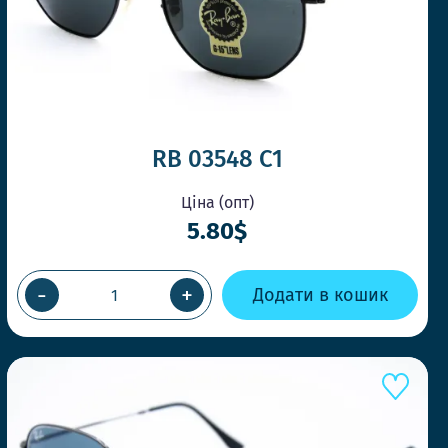
RB 03548 C1
Ціна (опт)
5.80$
-
+
Додати в кошик