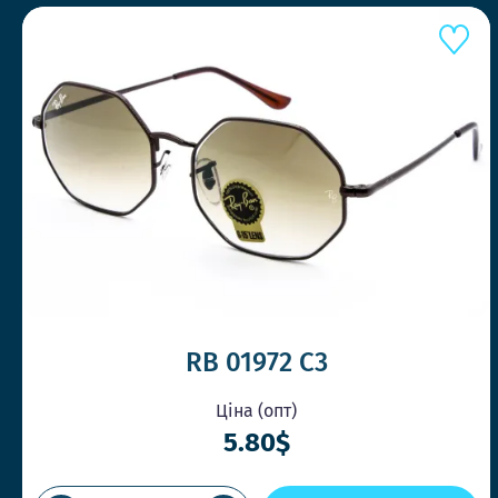
RB 01972 С3
Ціна (опт)
5.80$