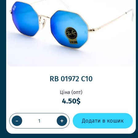
RB 01972 C10
Ціна (опт)
4.50$
-
+
Додати в кошик