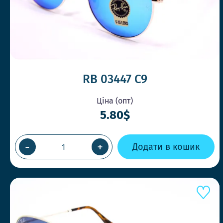
RB 03447 C9
Ціна (опт)
5.80$
-
+
Додати в кошик