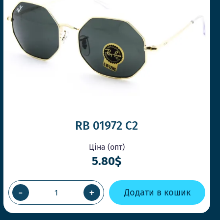
RB 01972 С2
Ціна (опт)
5.80$
-
+
Додати в кошик