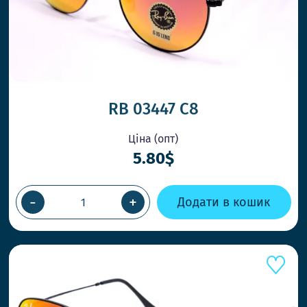
RB 03447 С8
Ціна (опт)
5.80$
-
+
Додати в кошик