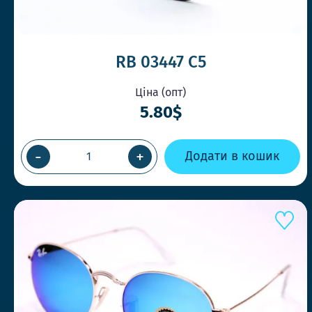
RB 03447 C5
Ціна (опт)
5.80$
-
+
Додати в кошик