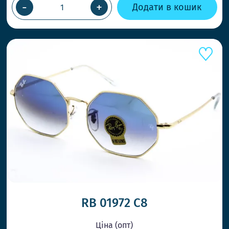
-
+
Додати в кошик
RB 01972 С8
Ціна (опт)