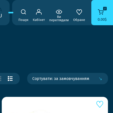
A
0
U
Ви
0.00$
Пошук
Кабінет
Обране
переглядали
Сортувати: за замовчуванням