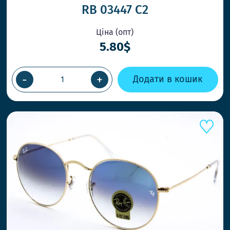
RB 03447 C2
Ціна (опт)
ВІДПРАВК
5.80$
ПРИ ЗАМО
Працюємо 
-
+
Додати в кошик
товар кол
НОВІ СТИ
Ловіть тре