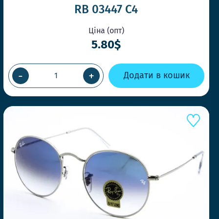
RB 03447 C4
Ціна (опт)
А У ТОЙ ЖЕ ДЕНЬ
5.80$
ВЛЕННІ ДО 14-00
швидко, щоб Ви завжди отримували
-
+
Додати в кошик
и потрібно
ЛЬНІ МОДЕЛІ ЩОТИЖНЯ
нди першими та дивуйте своїх клієнтів.