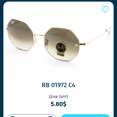
RB 01972 С4
Ціна (опт)
5.80$