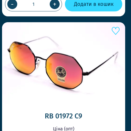
-
+
Додати в кошик
RB 01972 С9
Ціна (опт)