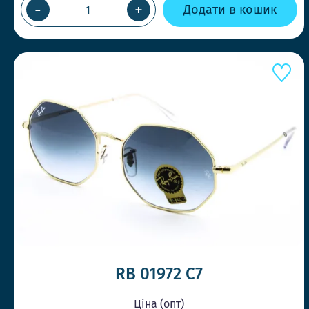
-
+
Додати в кошик
RB 01972 С7
Ціна (опт)