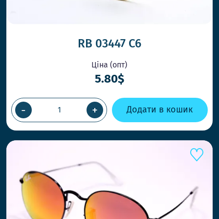
RB 03447 C6
ОК
Ціна (опт)
5.80$
-
+
Додати в кошик