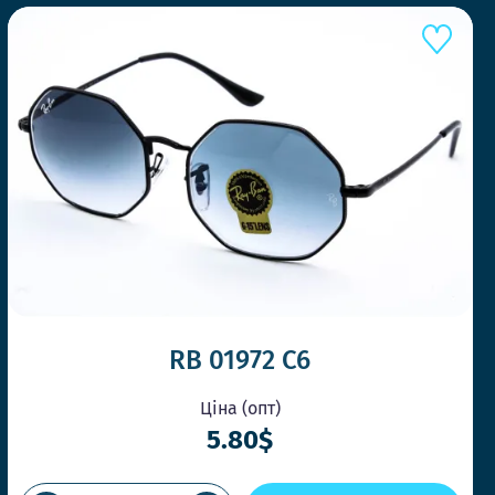
RB 01972 С6
Ціна (опт)
5.80$