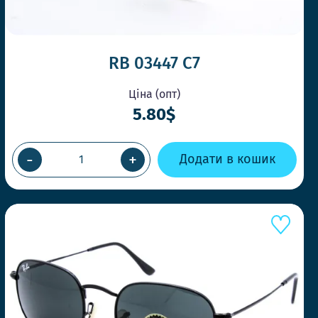
RB 03447 C7
Ціна (опт)
5.80$
-
+
Додати в кошик