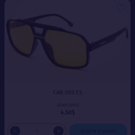
CAR 003 C5
Ціна (опт)
4.50$
-
+
Додати в кошик