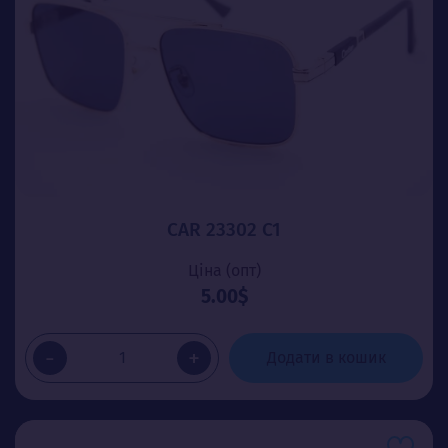
CAR 23302 C1
Ціна (опт)
5.00$
-
+
Додати в кошик