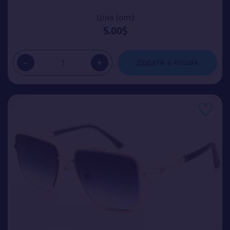
Ціна (опт)
5.00$
-
+
Додати в кошик