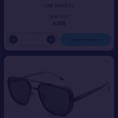
CAR 2A655 C1
Ціна (опт)
4.50$
-
+
Додати в кошик