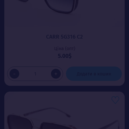
CARR 5G316 C2
Ціна (опт)
5.00$
-
+
Додати в кошик