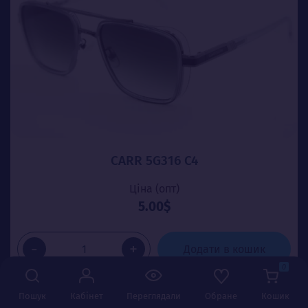
CARR 5G316 C4
Ціна (опт)
5.00$
-
+
Додати в кошик
0
Пошук
Кабінет
Переглядали
Обране
Кошик