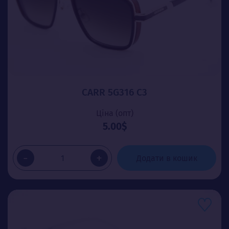
CARR 5G316 C3
Ціна (опт)
5.00$
-
+
Додати в кошик