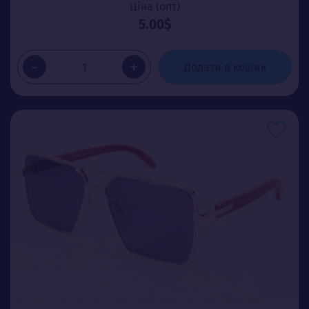
Ціна (опт)
5.00$
-
+
Додати в кошик