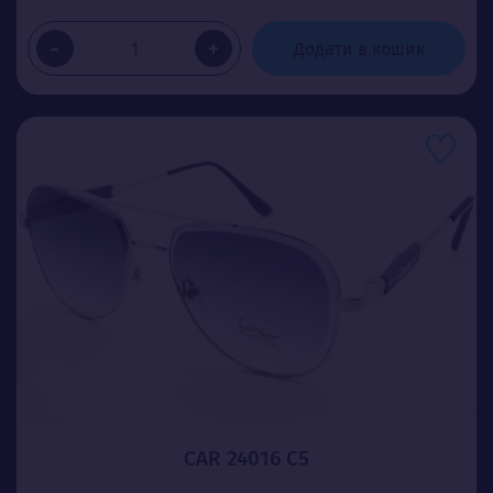
-
+
Додати в кошик
CAR 24016 C5