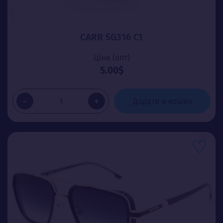
CARR 5G316 C1
Ціна (опт)
5.00$
-
+
Додати в кошик