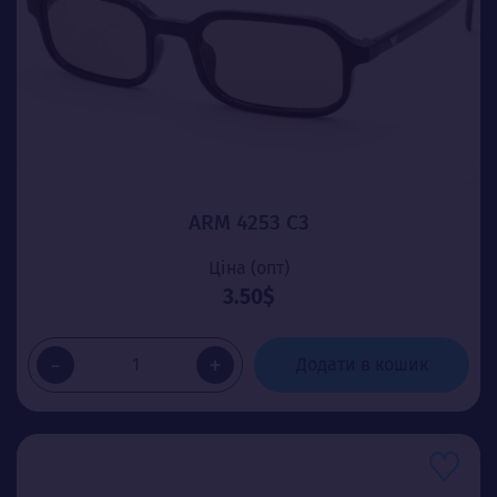
ARM 4253 C3
Ціна (опт)
3.50$
-
+
Додати в кошик