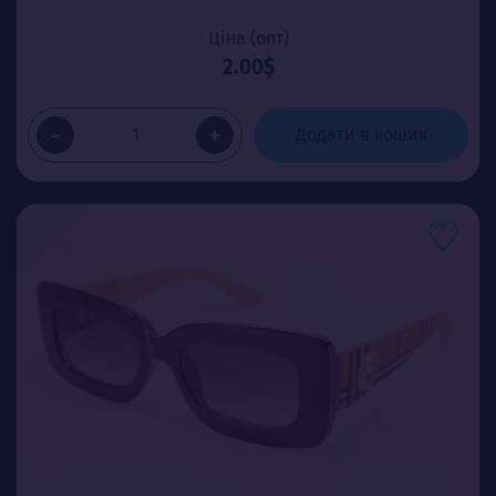
Ціна (опт)
2.00$
-
+
Додати в кошик