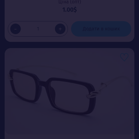
Ціна (опт)
1.00$
-
+
Додати в кошик