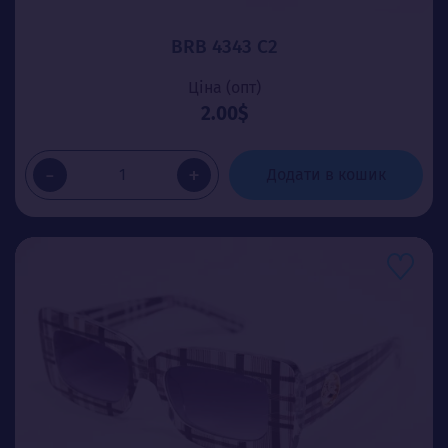
BRB 4343 C2
Ціна (опт)
2.00$
-
+
Додати в кошик