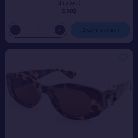
Ціна (опт)
3.50$
-
+
Додати в кошик