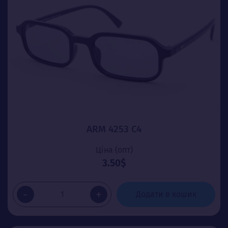
ARM 4253 C4
Ціна (опт)
3.50$
-
+
Додати в кошик