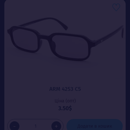
ARM 4253 C5
Ціна (опт)
3.50$
-
+
Додати в кошик