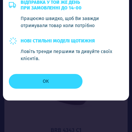
4.00$
ВІДПРАВКА У ТОЙ ЖЕ ДЕНЬ
ПРИ ЗАМОВЛЕННІ ДО 14-00
Працюємо швидко, щоб Ви завжди
-
+
Додати в кошик
отримували товар коли потрібно
НОВІ СТИЛЬНІ МОДЕЛІ ЩОТИЖНЯ
Ловіть тренди першими та дивуйте своїх
клієнтів.
ОК
BRB 4343 C1