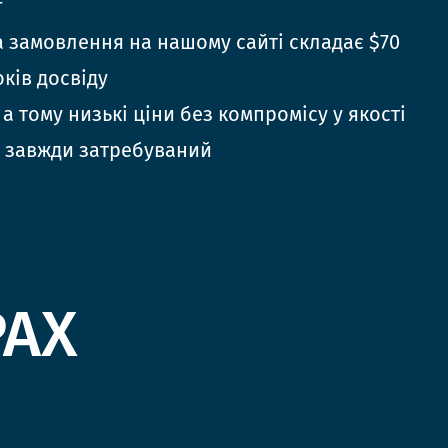
г
 замовлення на нашому сайті складає $70
оків досвіду
 а тому низькі ціни без компромісу у якості
 завжди затребуваний
РАХ