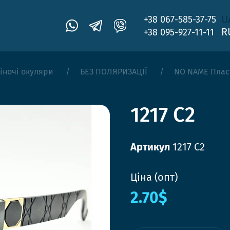
U
+38 067-585-37-75
R
+38 095-927-11-11
іночі окуляри
БЕЗ ПОЛЯРИЗАЦІЇ
NO NAME Плас
1217 C2
Артикул
1217 C2
Ціна (опт)
2.70$