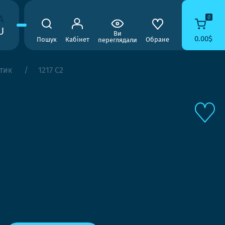
A
0
U
Ви
0.00$
Пошук
Кабінет
Обране
переглядали
тик
1217 C2