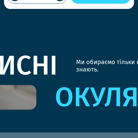
ИСНІ
Ми обираємо тільки к
знають.
ОКУЛ