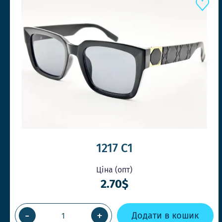
1217 C1
Ціна (опт)
2.70$
-
+
Додати в кошик