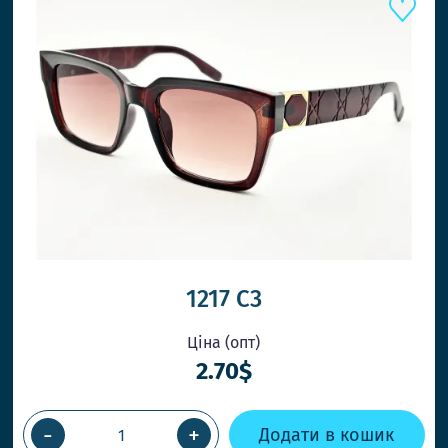
1217 C3
Ціна (опт)
2.70$
-
+
Додати в кошик