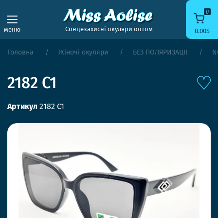
0
Сонцезахисні окуляри оптом
меню
0.00$
Головна
Жіночі окуляри
БЕЗ ПОЛЯРИЗАЦІЇ
N
2182 C1
Артикул
2182 C1