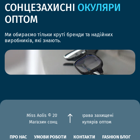
СОНЦЕЗАХИСНІ
ОКУЛЯРИ
ОПТОМ
Ми обираємо тільки круті бренди та надійних
виробників, які знають.
Miss Aolis © 2012-2026 Всі права захищені
Магазин сонцезахисних окулярів оптом
ПРО НАС
УМОВИ РОБОТИ
КОНТАКТИ
FASHION БЛОГ