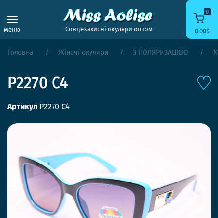
0
Сонцезахисні окуляри оптом
меню
0.00$
Головна
Жіночі окуляри
З ПОЛЯРИЗАЦІЄЮ
N
P2270 С4
Артикул
P2270 С4