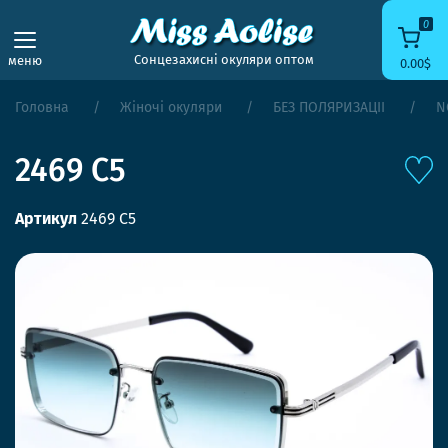
0
Сонцезахисні окуляри оптом
меню
0.00$
Головна
Жіночі окуляри
БЕЗ ПОЛЯРИЗАЦІЇ
N
2469 C5
Артикул
2469 C5