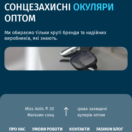
СОНЦЕЗАХИСНІ
ОКУЛЯРИ
ОПТОМ
Ми обираємо тільки круті бренди та надійних
виробників, які знають.
Miss Aolis © 2012-2026 Всі права захищені
Магазин сонцезахисних окулярів оптом
ПРО НАС
УМОВИ РОБОТИ
КОНТАКТИ
FASHION БЛОГ