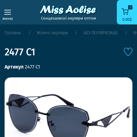
0
Сонцезахисні окуляри оптом
меню
0.00$
Головна
Жіночі окуляри
БЕЗ ПОЛЯРИЗАЦІЇ
N
2477 C1
Артикул
2477 C1