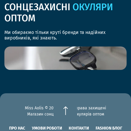
СОНЦЕЗАХИСНІ
ОКУЛЯРИ
ОПТОМ
Ми обираємо тільки круті бренди та надійних
виробників, які знають.
Miss Aolis © 2012-2026 Всі права захищені
Магазин сонцезахисних окулярів оптом
ПРО НАС
УМОВИ РОБОТИ
КОНТАКТИ
FASHION БЛОГ