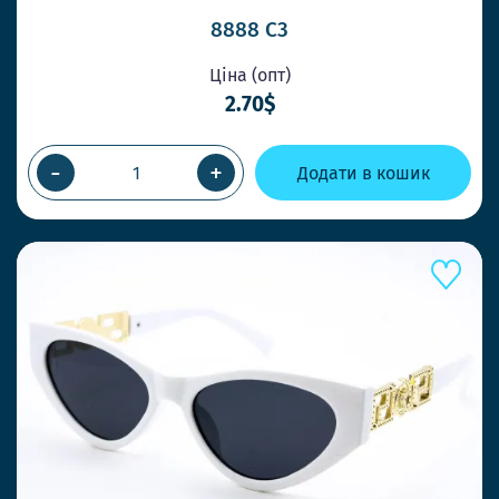
8888 C3
Ціна (опт)
2.70$
-
+
Додати в кошик