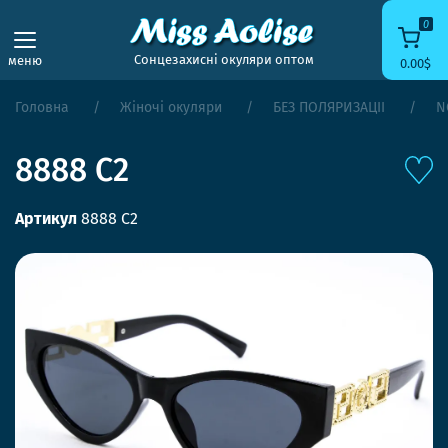
0
Сонцезахисні окуляри оптом
меню
0.00$
Головна
Жіночі окуляри
БЕЗ ПОЛЯРИЗАЦІЇ
N
8888 C2
Артикул
8888 C2