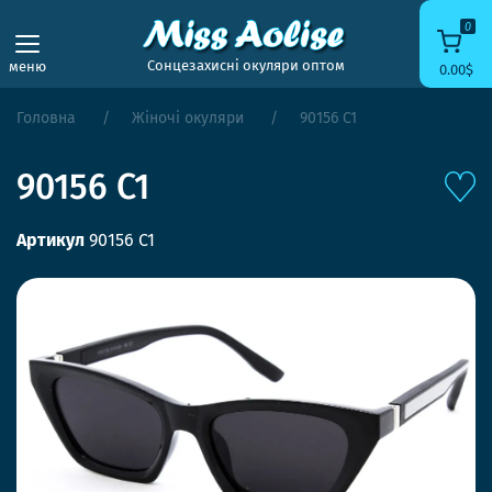
0
Сонцезахисні окуляри оптом
меню
0.00$
Головна
Жіночі окуляри
90156 C1
90156 C1
Артикул
90156 C1