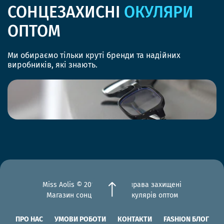
СОНЦЕЗАХИСНІ
ОКУЛЯРИ
ОПТОМ
Ми обираємо тільки круті бренди та надійних
виробників, які знають.
Miss Aolis © 2012-2026 Всі права захищені
Магазин сонцезахисних окулярів оптом
ПРО НАС
УМОВИ РОБОТИ
КОНТАКТИ
FASHION БЛОГ