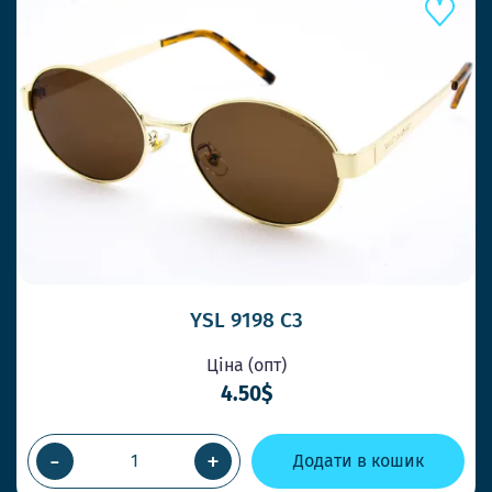
YSL 9198 C3
Ціна (опт)
4.50$
-
+
Додати в кошик