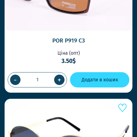
Працюємо швидко, щоб Ви завжди
отримували товар коли потрібно
НОВІ СТИЛЬНІ МОДЕЛІ ЩОТИЖНЯ
Ловіть тренди першими та дивуйте своїх
POR P919 C3
клієнтів.
Ціна (опт)
3.50$
ОК
-
+
Додати в кошик