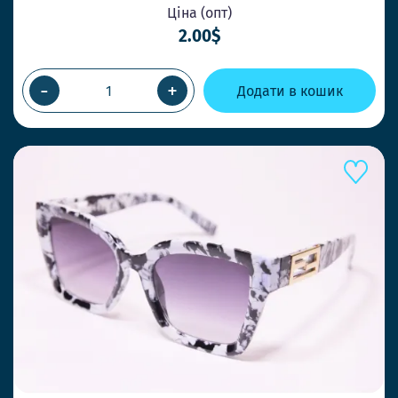
Ціна (опт)
2.00$
-
+
Додати в кошик