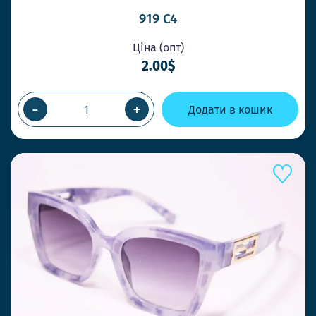
919 C4
Ціна (опт)
2.00$
-
+
Додати в кошик