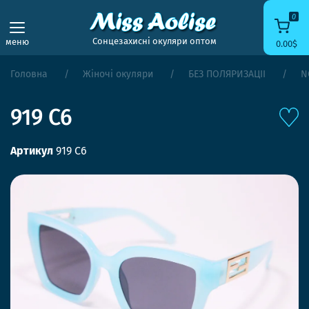
0
Сонцезахисні окуляри оптом
меню
0.00$
Головна
Жіночі окуляри
БЕЗ ПОЛЯРИЗАЦІЇ
N
919 C6
Артикул
919 C6