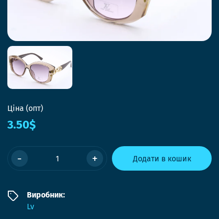
Ціна (опт)
3.50$
-
+
Додати в кошик
Виробник:
Lv