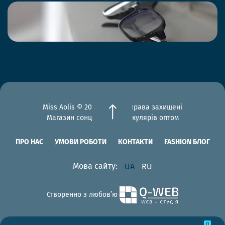
Miss Aolis © 2012-2026 Всі права захищені
Магазин сонцезахисних окулярів оптом
ПРО НАС
УМОВИ РОБОТИ
КОНТАКТИ
FASHION БЛОГ
Мова сайту:
UA
RU
Створенно з любов’ю
0