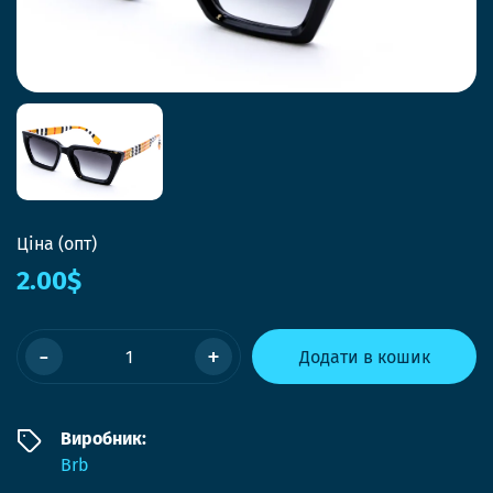
Ціна (опт)
2.00$
-
+
Додати в кошик
Виробник:
Brb