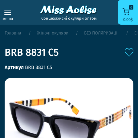
0
Сонцезахисні окуляри оптом
меню
0.00$
Головна
Жіночі окуляри
БЕЗ ПОЛЯРИЗАЦІЇ
Е
BRB 8831 C5
Артикул
BRB 8831 C5