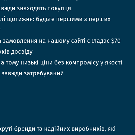
авжди знаходять покупця
елі щотижня: будьте першими з перших
г
 замовлення на нашому сайті складає $70
оків досвіду
 а тому низькі ціни без компромісу у якості
 завжди затребуваний
руті бренди та надійних виробників, які