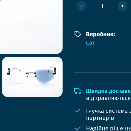
-
+
Виробник:
Car
Швидка доставк
відправляються
Гнучка система 
партнерів
Надійне рішення