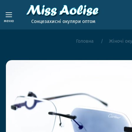
меню
Сонцезахисні окуляри оптом
Головна
Жіночі ок