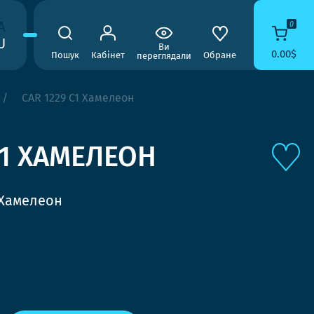
A
0
U
Ви
0.00$
Пошук
Кабінет
Обране
переглядали
CAR 1229 C1 Хамелеон
C1 ХАМЕЛЕОН
 Хамелеон