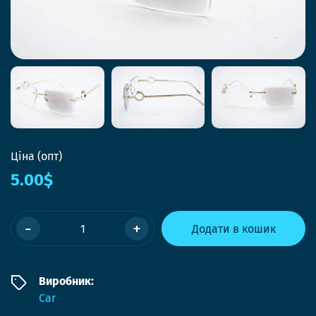
Ціна (опт)
5.00$
-
+
Додати в кошик
Виробник:
Car