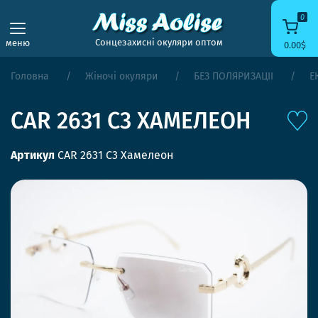
0
Сонцезахисні окуляри оптом
меню
0.00$
Головна
Жіночі окуляри
БЕЗ ПОЛЯРИЗАЦІЇ
Е
CAR 2631 C3 ХАМЕЛЕОН
Артикул
CAR 2631 C3 Хамелеон