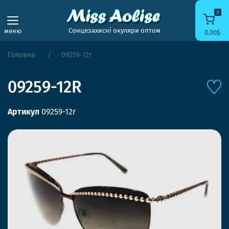
0
Сонцезахисні окуляри оптом
меню
0.00$
Головна
09259-12r
09259-12R
Артикул
09259-12r