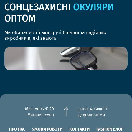
СОНЦЕЗАХИСНІ
ОКУЛЯРИ
ОПТОМ
Ми обираємо тільки круті бренди та надійних
виробників, які знають.
Miss Aolis © 2012-2026 Всі права захищені
Магазин сонцезахисних окулярів оптом
ПРО НАС
УМОВИ РОБОТИ
КОНТАКТИ
FASHION БЛОГ