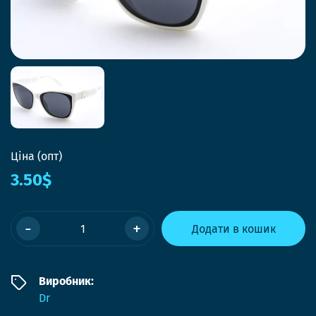
Ціна (опт)
3.50$
-
+
Додати в кошик
Виробник:
Dr