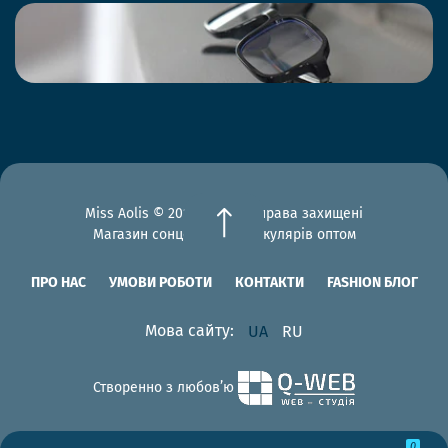
Miss Aolis © 2012-2026 Всі права захищені
Магазин сонцезахисних окулярів оптом
ПРО НАС
УМОВИ РОБОТИ
КОНТАКТИ
FASHION БЛОГ
Мова сайту:
UA
RU
Створенно з любов’ю
0