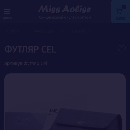
0
Сонцезахисні окуляри оптом
меню
0.00$
Головна
Аксесуари
Футляр Cel
ФУТЛЯР CEL
Артикул
Футляр Cel