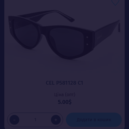
CEL P581128 C1
Ціна (опт)
5.00$
-
+
Додати в кошик