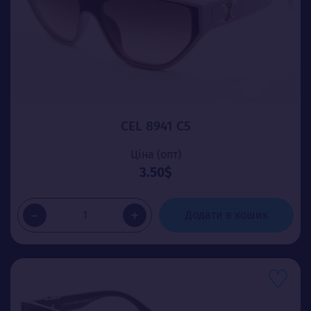
CEL 8941 C5
Ціна (опт)
3.50$
-
+
Додати в кошик