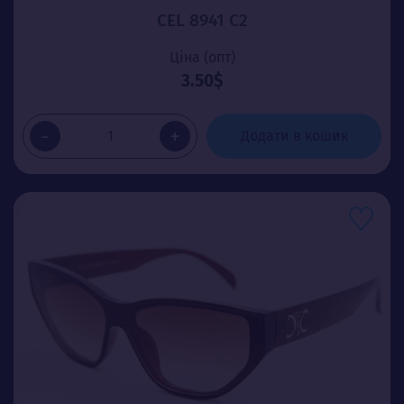
CEL 8941 C2
Ціна (опт)
3.50$
-
+
Додати в кошик