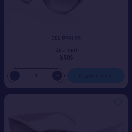
CEL 8941 C4
Ціна (опт)
3.50$
-
+
Додати в кошик