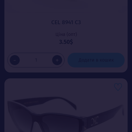
CEL 8941 C3
Ціна (опт)
3.50$
-
+
Додати в кошик