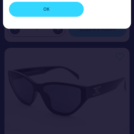
Ціна (опт)
ОК
3.00$
-
+
Додати в кошик