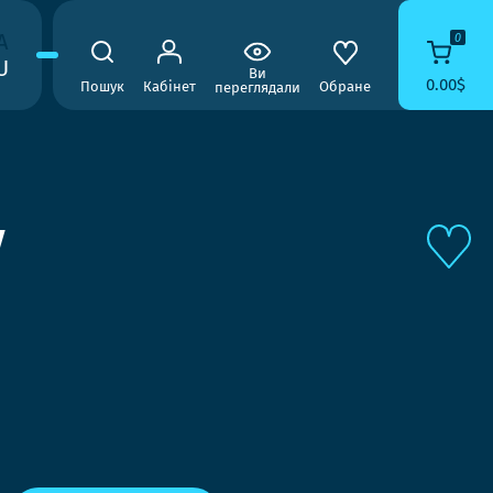
A
0
U
Ви
0.00$
Пошук
Кабінет
Обране
переглядали
V