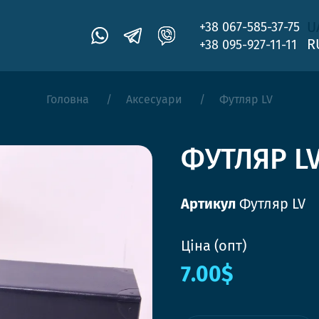
U
+38 067-585-37-75
R
+38 095-927-11-11
Головна
Аксесуари
Футляр LV
ФУТЛЯР L
Артикул
Футляр LV
Ціна (опт)
7.00$