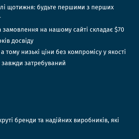
елі щотижня: будьте першими з перших
г
 замовлення на нашому сайті складає $70
оків досвіду
 а тому низькі ціни без компромісу у якості
 завжди затребуваний
руті бренди та надійних виробників, які