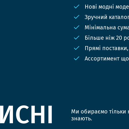
Нові модні мод
Зручний катало
Мінімальна сума
Більше ніж 20 р
Прямі поставки,
Ассортимент що
ИСНІ
Ми обираємо тільки к
знають.