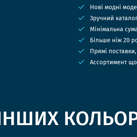
Нові модні мод
Зручний катало
Мінімальна сума
Більше ніж 20 р
Прямі поставки,
Ассортимент що
ІНШИХ КОЛЬО