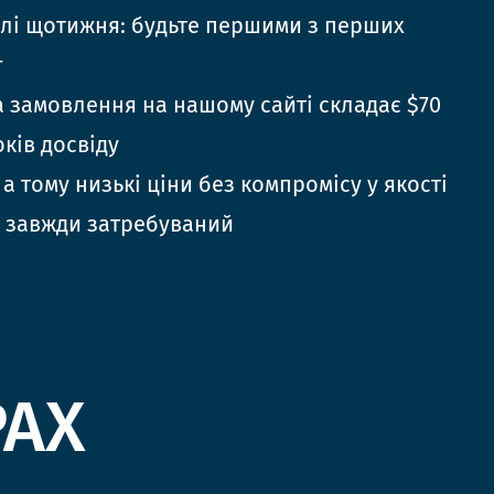
елі щотижня: будьте першими з перших
г
 замовлення на нашому сайті складає $70
оків досвіду
 а тому низькі ціни без компромісу у якості
 завжди затребуваний
РАХ