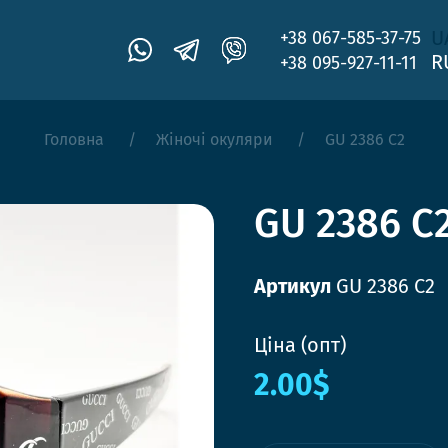
U
+38 067-585-37-75
R
+38 095-927-11-11
Головна
Жіночі окуляри
GU 2386 C2
GU 2386 C
Артикул
GU 2386 C2
Ціна (опт)
2.00$