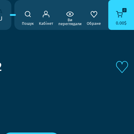
A
0
U
Ви
0.00$
Пошук
Кабінет
Обране
переглядали
2