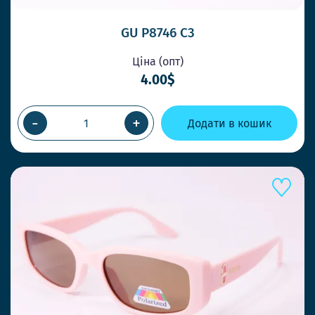
GU P8746 C3
Ціна (опт)
4.00$
-
+
Додати в кошик