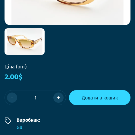
Ціна (опт)
2.00$
-
+
Додати в кошик
Виробник:
Gu