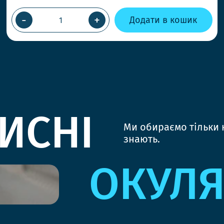
-
+
Додати в кошик
ИСНІ
Ми обираємо тільки к
знають.
ОКУЛ