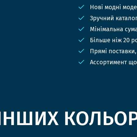
Нові модні мод
Зручний катало
Мінімальна сума
Більше ніж 20 р
Прямі поставки,
Ассортимент що
ІНШИХ КОЛЬО