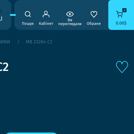
A
0
U
Ви
0.00$
Пошук
Кабінет
Обране
переглядали
ЗИВИ
MB 23264 C2
C2