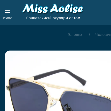
меню
Сонцезахисні окуляри оптом
Головна
Чоловіч