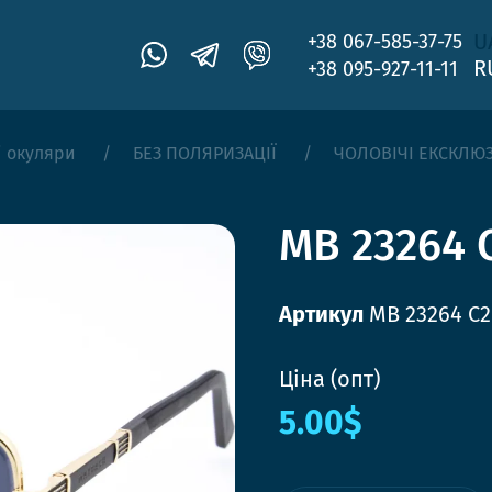
U
+38 067-585-37-75
R
+38 095-927-11-11
і окуляри
БЕЗ ПОЛЯРИЗАЦІЇ
ЧОЛОВІЧІ ЕКСКЛЮ
MB 23264 
Артикул
MB 23264 C2
Ціна (опт)
5.00$