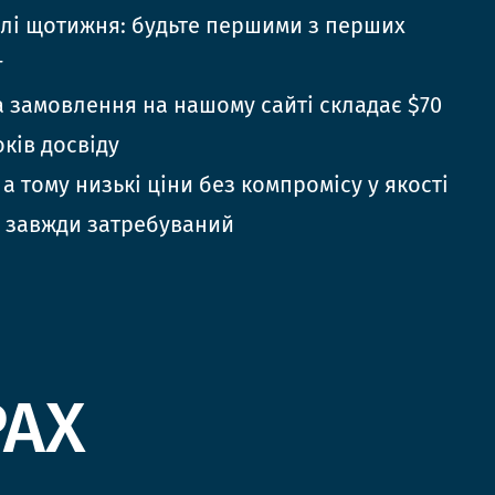
елі щотижня: будьте першими з перших
г
 замовлення на нашому сайті складає $70
оків досвіду
 а тому низькі ціни без компромісу у якості
 завжди затребуваний
РАХ