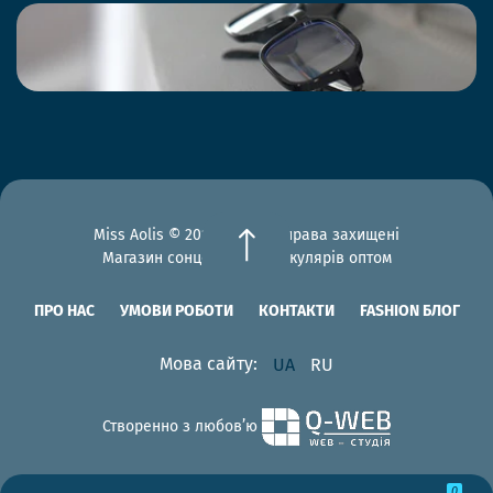
Miss Aolis © 2012-2026 Всі права захищені
Магазин сонцезахисних окулярів оптом
ПРО НАС
УМОВИ РОБОТИ
КОНТАКТИ
FASHION БЛОГ
Мова сайту:
UA
RU
Створенно з любов’ю
0