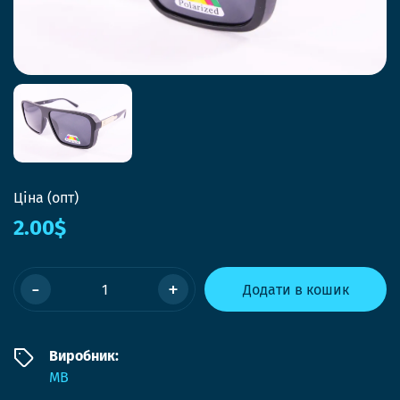
Ціна (опт)
2.00$
-
+
Додати в кошик
Виробник:
MB