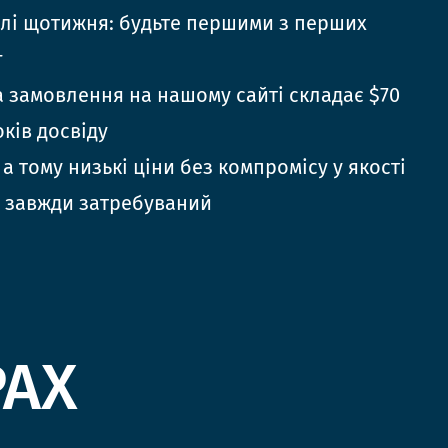
елі щотижня: будьте першими з перших
г
 замовлення на нашому сайті складає $70
оків досвіду
 а тому низькі ціни без компромісу у якості
 завжди затребуваний
РАХ