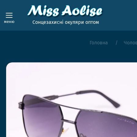
меню
Сонцезахисні окуляри оптом
Головна
Чолов