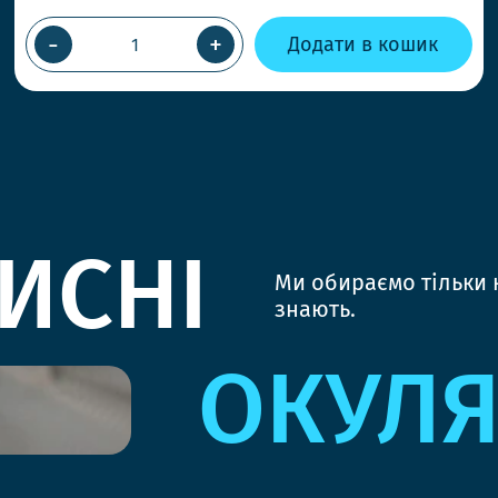
-
+
Додати в кошик
ИСНІ
Ми обираємо тільки к
знають.
ОКУЛ