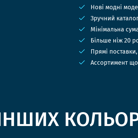
Нові модні мод
Зручний катало
Мінімальна сума
Більше ніж 20 р
Прямі поставки,
Ассортимент що
ІНШИХ КОЛЬО