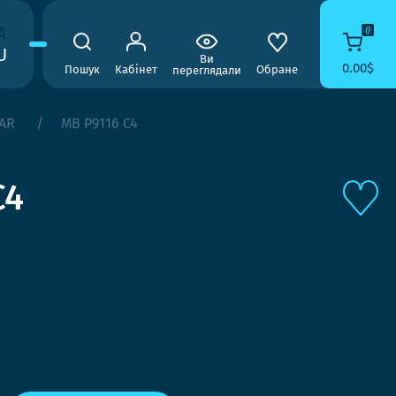
A
0
U
Ви
0.00$
Пошук
Кабінет
Обране
переглядали
AR
MB P9116 C4
C4