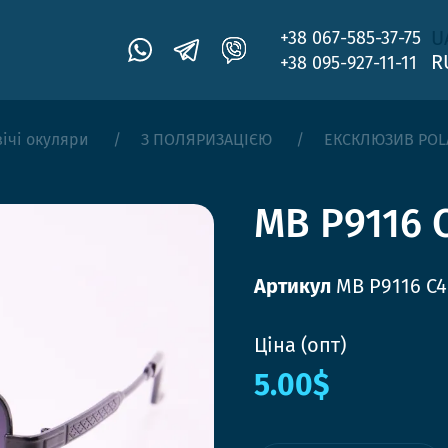
U
+38 067-585-37-75
R
+38 095-927-11-11
ічі окуляри
З ПОЛЯРИЗАЦІЄЮ
ЕКСКЛЮЗИВ POL
MB P9116 
Артикул
MB P9116 C4
Ціна (опт)
5.00$