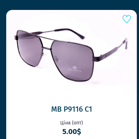
MB P9116 C1
Ціна (опт)
5.00$