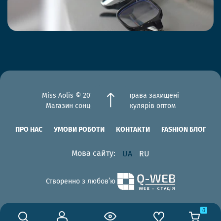
Miss Aolis © 2012-2026 Всі права захищені
Магазин сонцезахисних окулярів оптом
ПРО НАС
УМОВИ РОБОТИ
КОНТАКТИ
FASHION БЛОГ
Мова сайту:
UA
RU
Створенно з любов’ю
0