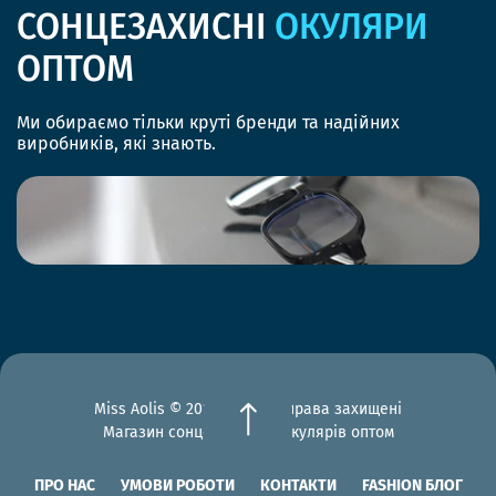
СОНЦЕЗАХИСНІ
ОКУЛЯРИ
ОПТОМ
Ми обираємо тільки круті бренди та надійних
виробників, які знають.
Miss Aolis © 2012-2026 Всі права захищені
Магазин сонцезахисних окулярів оптом
ПРО НАС
УМОВИ РОБОТИ
КОНТАКТИ
FASHION БЛОГ