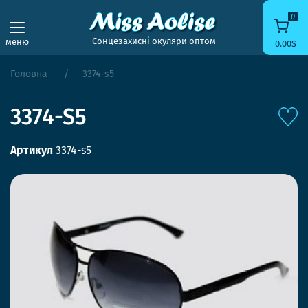
0
Сонцезахисні окуляри оптом
меню
0.00$
Головна
3374-s5
3374-S5
Артикул
3374-s5