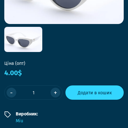
Ціна (опт)
4.00$
-
+
Додати в кошик
Виробник:
Miu