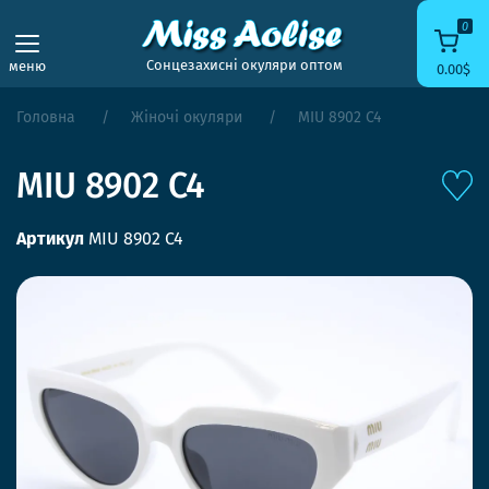
0
Сонцезахисні окуляри оптом
меню
0.00$
Головна
Жіночі окуляри
MIU 8902 C4
MIU 8902 C4
Артикул
MIU 8902 C4