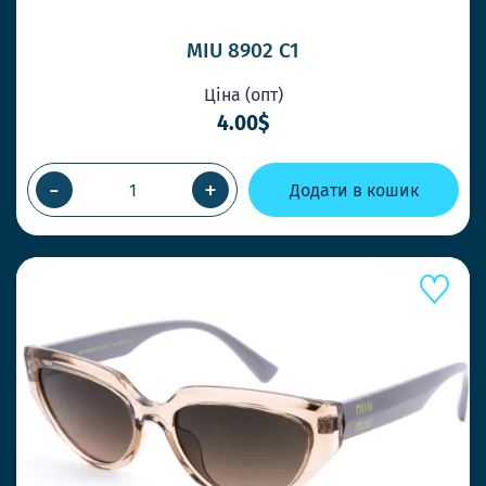
MIU 8902 C1
Ціна (опт)
4.00$
-
+
Додати в кошик