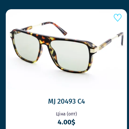
MJ 20493 C4
Ціна (опт)
4.00$