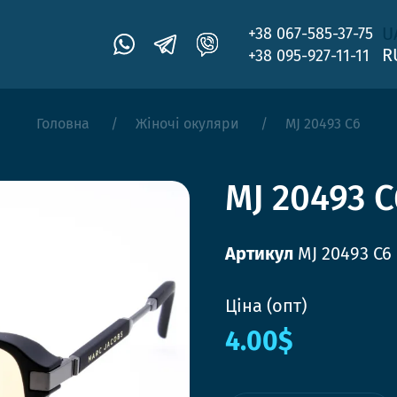
U
+38 067-585-37-75
R
+38 095-927-11-11
Головна
Жіночі окуляри
MJ 20493 C6
MJ 20493 C
Артикул
MJ 20493 C6
Ціна (опт)
4.00$