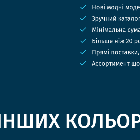
Нові модні мод
Зручний катало
Мінімальна сума
Більше ніж 20 р
Прямі поставки,
Ассортимент що
ІНШИХ КОЛЬО