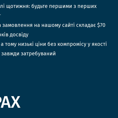
елі щотижня: будьте першими з перших
г
 замовлення на нашому сайті складає $70
оків досвіду
 а тому низькі ціни без компромісу у якості
 завжди затребуваний
РАХ