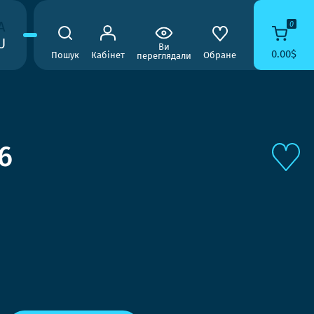
A
0
U
Ви
0.00$
Пошук
Кабінет
Обране
переглядали
6