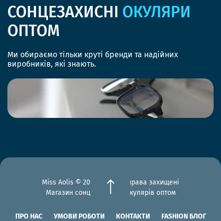
СОНЦЕЗАХИСНІ
ОКУЛЯРИ
ОПТОМ
Ми обираємо тільки круті бренди та надійних
виробників, які знають.
Miss Aolis © 2012-2026 Всі права захищені
Магазин сонцезахисних окулярів оптом
ПРО НАС
УМОВИ РОБОТИ
КОНТАКТИ
FASHION БЛОГ