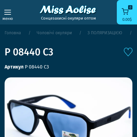
0
Сонцезахисні окуляри оптом
меню
0.00$
Головна
Чоловічі окуляри
З ПОЛЯРИЗАЦІЄЮ
P 08440 С3
Артикул
P 08440 С3