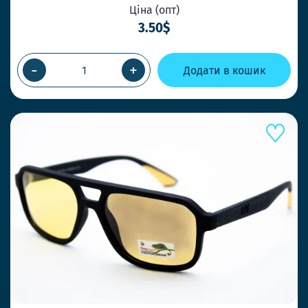
Ціна (опт)
3.50$
-
+
Додати в кошик