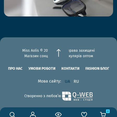
Miss Aolis © 2012-2026 Всі права захищені
Магазин сонцезахисних окулярів оптом
ПРО НАС
УМОВИ РОБОТИ
КОНТАКТИ
FASHION БЛОГ
Мова сайту:
UA
RU
Створенно з любов’ю
0