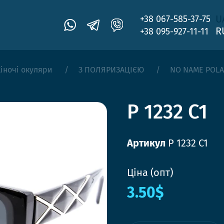
U
+38 067-585-37-75
R
+38 095-927-11-11
іночі окуляри
З ПОЛЯРИЗАЦІЄЮ
NO NAME POL
P 1232 C1
Артикул
P 1232 C1
Ціна (опт)
3.50$