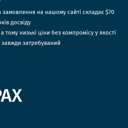
г
 замовлення на нашому сайті складає $70
оків досвіду
 а тому низькі ціни без компромісу у якості
 завжди затребуваний
РАХ