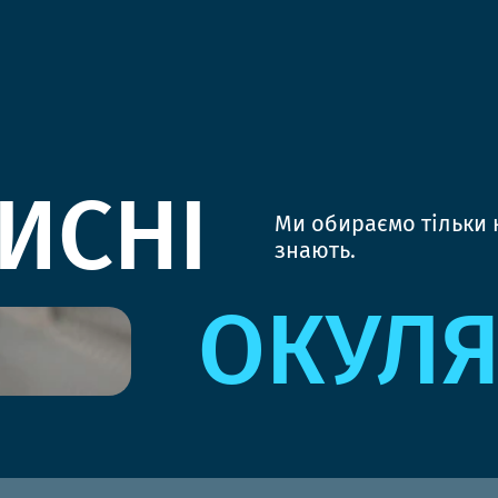
ИСНІ
Ми обираємо тільки к
знають.
ОКУЛ