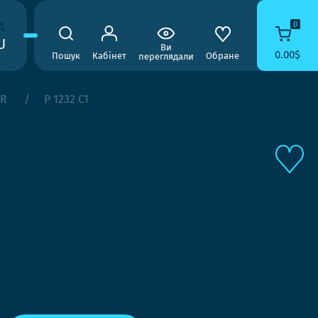
A
0
U
Ви
0.00$
Пошук
Кабінет
Обране
переглядали
AR
P 1232 C1