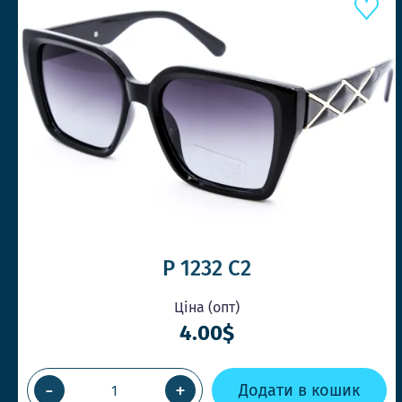
P 1232 C2
Ціна (опт)
4.00$
-
+
Додати в кошик