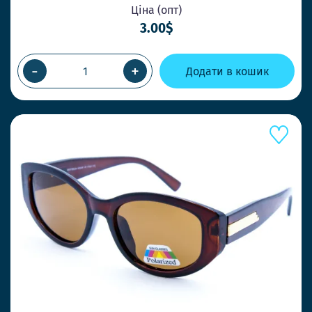
Ціна (опт)
3.00$
-
+
Додати в кошик