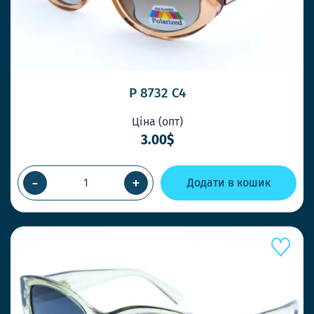
P 8732 C4
Ціна (опт)
3.00$
-
+
Додати в кошик