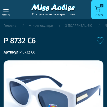
0
Сонцезахисні окуляри оптом
меню
0.00$
Головна
Жіночі окуляри
З ПОЛЯРИЗАЦІЄЮ
N
P 8732 C6
Артикул
P 8732 C6