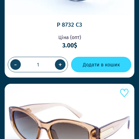
P 8732 C3
Ціна (опт)
3.00$
-
+
Додати в кошик