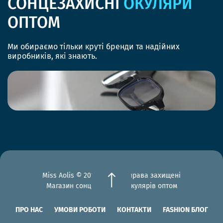
СОНЦЕЗАХИСНІ
ОКУЛЯРИ
ОПТОМ
Ми обираємо тільки круті бренди та надійних
виробників, які знають.
Miss Aolis © 2012-2026 Всі права захищені
Магазин сонцезахисних окулярів оптом
ПРО НАС
УМОВИ РОБОТИ
КОНТАКТИ
FASHION БЛОГ