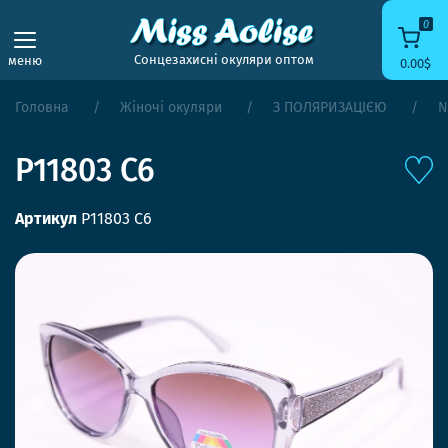
0
Сонцезахисні окуляри оптом
меню
0.00$
Головна
Жіночі окуляри
З ПОЛЯРИЗАЦІЄЮ
N
P11803 C6
Артикул
P11803 C6