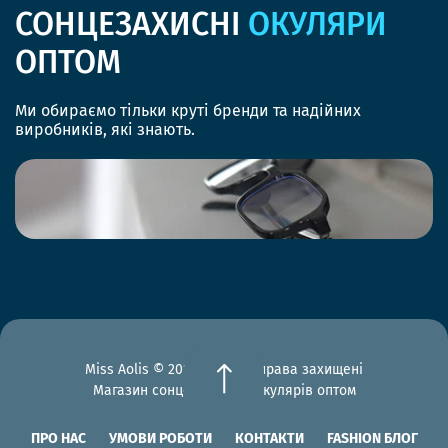
СОНЦЕЗАХИСНІ
ОКУЛЯРИ
ОПТОМ
Ми обираємо тільки круті бренди та надійних
виробників, які знають.
Miss Aolis © 2012-2026 Всі права захищені
Магазин сонцезахисних окулярів оптом
ПРО НАС
УМОВИ РОБОТИ
КОНТАКТИ
FASHION БЛОГ