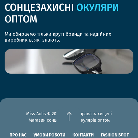
СОНЦЕЗАХИСНІ
ОКУЛЯРИ
ОПТОМ
Ми обираємо тільки круті бренди та надійних
виробників, які знають.
Miss Aolis © 2012-2026 Всі права захищені
Магазин сонцезахисних окулярів оптом
ПРО НАС
УМОВИ РОБОТИ
КОНТАКТИ
FASHION БЛОГ