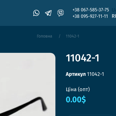
U
+38 067-585-37-75
R
+38 095-927-11-11
Головна
11042-1
11042-1
Артикул
11042-1
Ціна (опт)
0.00$