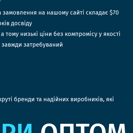
г
 замовлення на нашому сайті складає $70
оків досвіду
 а тому низькі ціни без компромісу у якості
 завжди затребуваний
руті бренди та надійних виробників, які