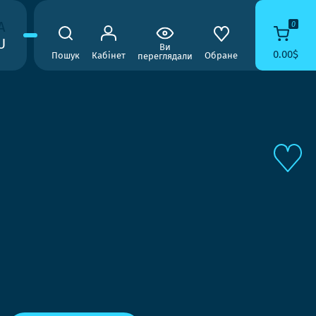
A
0
U
Ви
0.00$
Пошук
Кабінет
Обране
переглядали