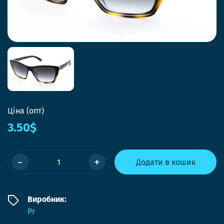
Ціна (опт)
3.50$
-
+
Додати в кошик
Виробник:
Pr