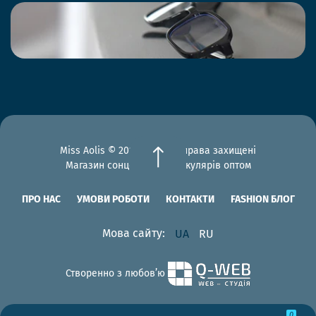
Miss Aolis © 2012-2026 Всі права захищені
Магазин сонцезахисних окулярів оптом
ПРО НАС
УМОВИ РОБОТИ
КОНТАКТИ
FASHION БЛОГ
Мова сайту:
UA
RU
Створенно з любов’ю
0