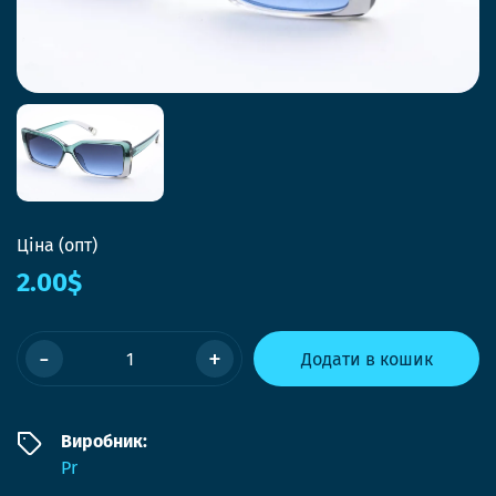
Ціна (опт)
2.00$
-
+
Додати в кошик
Виробник:
Pr