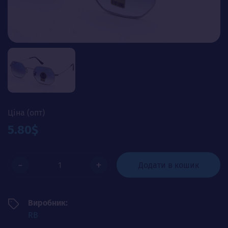
Ціна (опт)
5.80$
-
+
Додати в кошик
Виробник:
RB