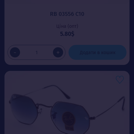
RB 03556 C10
Ціна (опт)
5.80$
-
+
Додати в кошик