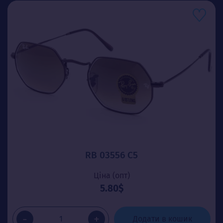
RB 03556 C5
Ціна (опт)
5.80$
-
+
Додати в кошик