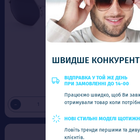
ШВИДШЕ КОНКУРЕНТІВ
RB 03556 C3
Ціна (опт)
ВІДПРАВКА У ТОЙ ЖЕ ДЕНЬ
ПРИ ЗАМОВЛЕННІ ДО 14-00
5.80$
Працюємо швидко, щоб Ви завжди
отримували товар коли потрібно
-
+
Додати в кошик
НОВІ СТИЛЬНІ МОДЕЛІ ЩОТИЖНЯ
Ловіть тренди першими та дивуйте своїх
клієнтів.