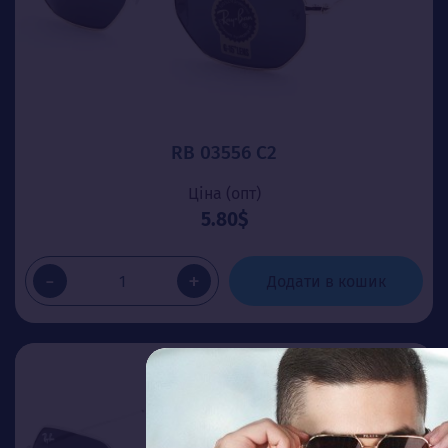
RB 03556 C2
Ціна (опт)
5.80$
-
+
Додати в кошик