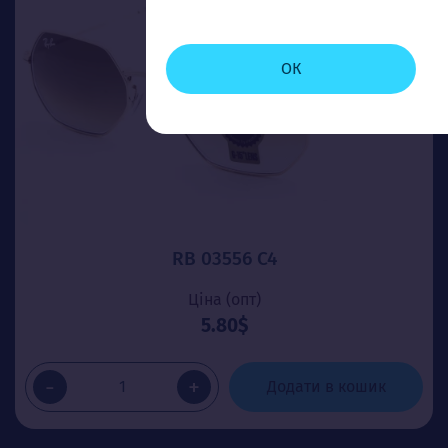
ОК
RB 03556 C4
Ціна (опт)
5.80$
-
+
Додати в кошик