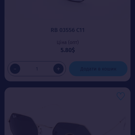
RB 03556 C11
Ціна (опт)
5.80$
-
+
Додати в кошик