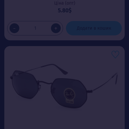
Ціна (опт)
5.80$
-
+
Додати в кошик