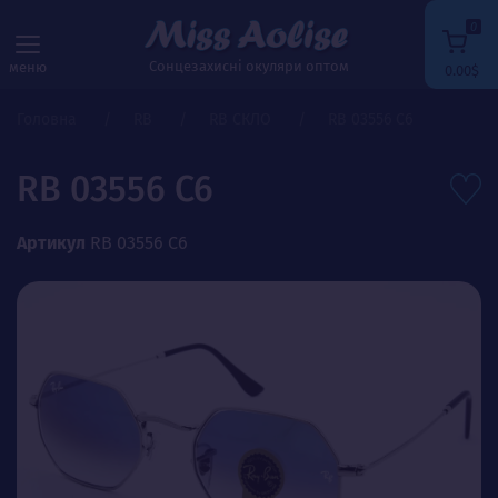
0
Сонцезахисні окуляри оптом
меню
0.00$
Головна
RB
RB СКЛО
RB 03556 C6
RB 03556 C6
Артикул
RB 03556 C6