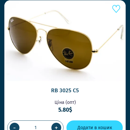
RB 3025 C5
Ціна (опт)
5.80$
-
+
Додати в кошик