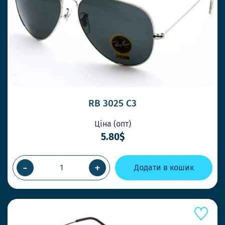
ПРИ ЗАМОВЛЕННІ ДО 14-00
Працюємо швидко, щоб Ви завжди
отримували товар коли потрібно
НОВІ СТИЛЬНІ МОДЕЛІ ЩОТИЖНЯ
Ловіть тренди першими та дивуйте своїх
клієнтів.
RB 3025 C3
Ціна (опт)
ОК
5.80$
-
+
Додати в кошик