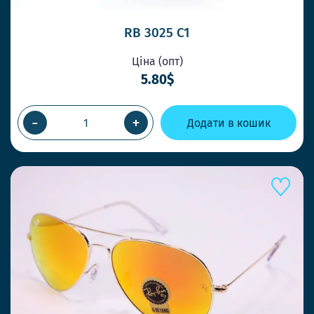
RB 3025 C1
Ціна (опт)
5.80$
-
+
Додати в кошик