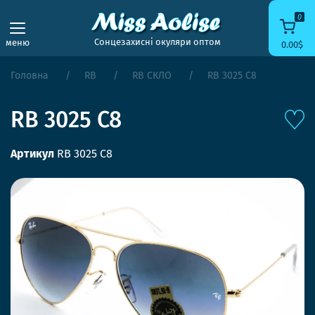
0
Сонцезахисні окуляри оптом
меню
0.00$
Головна
RB
RB СКЛО
RB 3025 C8
RB 3025 C8
Артикул
RB 3025 C8