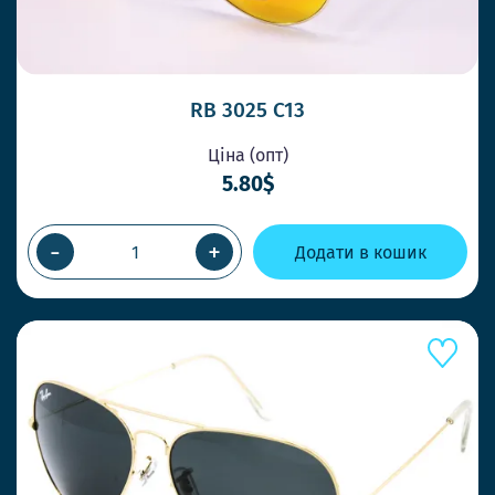
RB 3025 C13
Ціна (опт)
5.80$
-
+
Додати в кошик