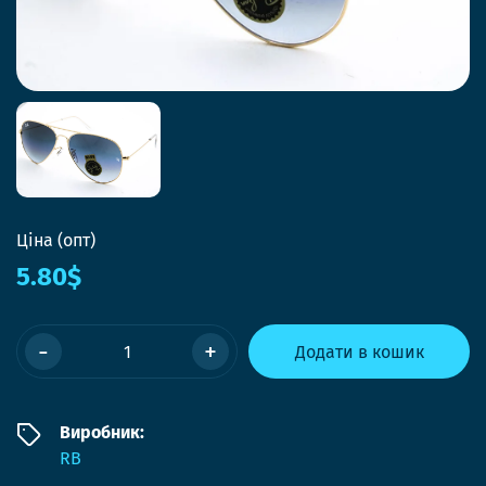
Ціна (опт)
5.80$
-
+
Додати в кошик
Виробник:
RB