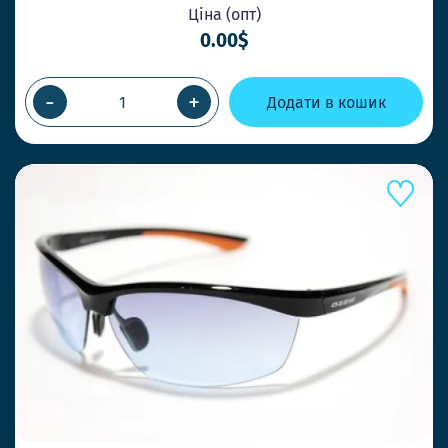
Ціна (опт)
0.00$
-
+
Додати в кошик