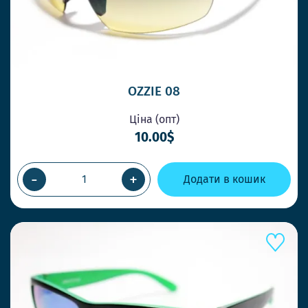
Працюємо швидко, щоб Ви завжди
отримували товар коли потрібно
НОВІ СТИЛЬНІ МОДЕЛІ ЩОТИЖНЯ
Ловіть тренди першими та дивуйте своїх
OZZIE 08
клієнтів.
Ціна (опт)
10.00$
ОК
-
+
Додати в кошик