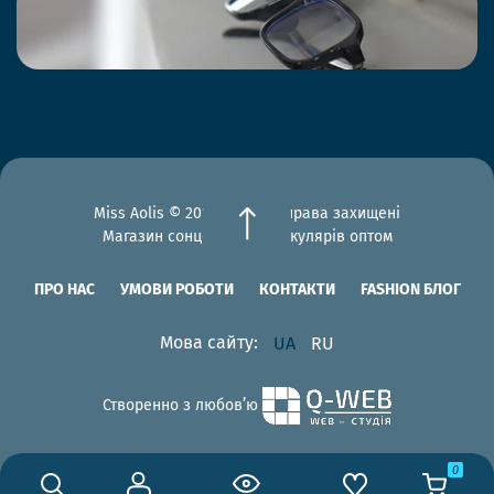
Miss Aolis © 2012-2026 Всі права захищені
Магазин сонцезахисних окулярів оптом
ПРО НАС
УМОВИ РОБОТИ
КОНТАКТИ
FASHION БЛОГ
Мова сайту:
UA
RU
Створенно з любов’ю
0