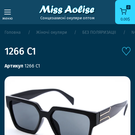
0
Сонцезахисні окуляри оптом
меню
0.00$
Головна
Жіночі окуляри
БЕЗ ПОЛЯРИЗАЦІЇ
N
1266 C1
Артикул
1266 C1