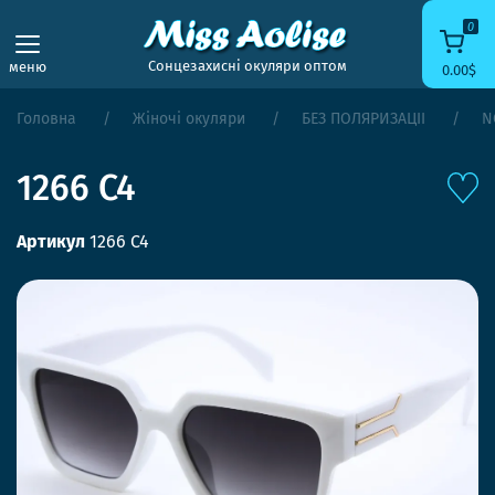
0
Сонцезахисні окуляри оптом
меню
0.00$
Головна
Жіночі окуляри
БЕЗ ПОЛЯРИЗАЦІЇ
N
1266 C4
Артикул
1266 C4