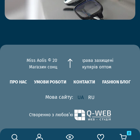
Miss Aolis © 2012-2026 Всі права захищені
Магазин сонцезахисних окулярів оптом
ПРО НАС
УМОВИ РОБОТИ
КОНТАКТИ
FASHION БЛОГ
Мова сайту:
UA
RU
Створенно з любов’ю
0