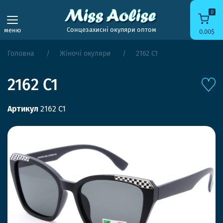
0
Сонцезахисні окуляри оптом
меню
0.00$
Головна
Жіночі окуляри
2162 C1
2162 C1
Артикул
2162 C1