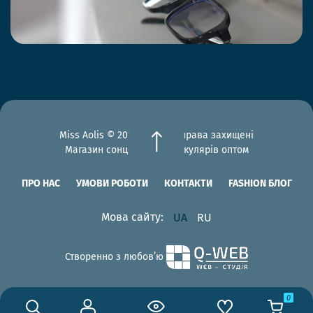
Miss Aolis © 2012-2026 Всі права захищені
Магазин сонцезахисних окулярів оптом
ПРО НАС
УМОВИ РОБОТИ
КОНТАКТИ
FASHION БЛОГ
Мова сайту:
UA
RU
Створенно з любов’ю
0