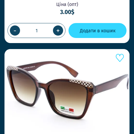
Ціна (опт)
3.00$
-
+
Додати в кошик