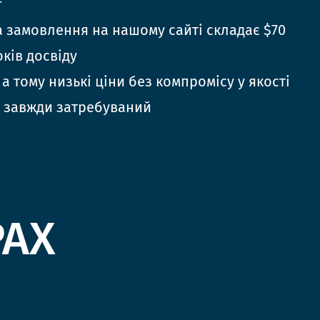
г
 замовлення на нашому сайті складає $70
оків досвіду
 а тому низькі ціни без компромісу у якості
 завжди затребуваний
РАХ