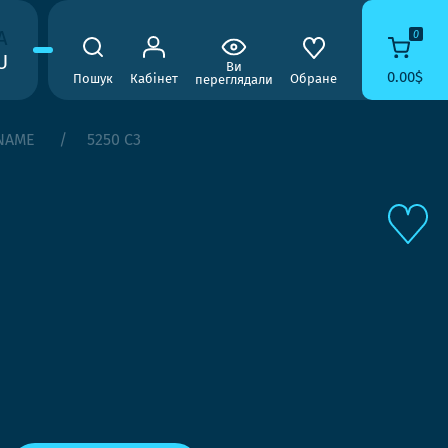
A
0
U
Ви
0.00$
Пошук
Кабінет
Обране
переглядали
NAME
5250 C3