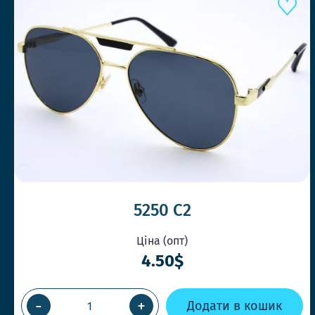
5250 C2
Ціна (опт)
4.50$
-
+
Додати в кошик