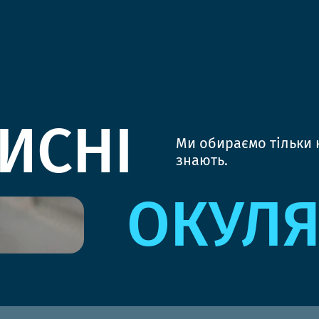
ИСНІ
Ми обираємо тільки к
знають.
ОКУЛ