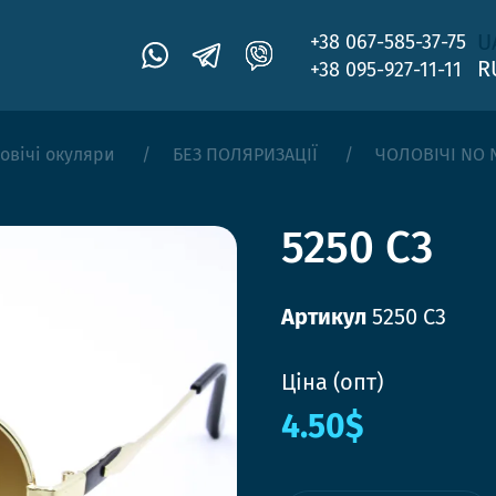
U
+38 067-585-37-75
R
+38 095-927-11-11
овічі окуляри
БЕЗ ПОЛЯРИЗАЦІЇ
ЧОЛОВІЧІ NO 
5250 C3
Артикул
5250 C3
Ціна (опт)
4.50$