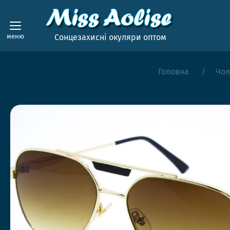
меню
Сонцезахисні окуляри оптом
Головна
Чол