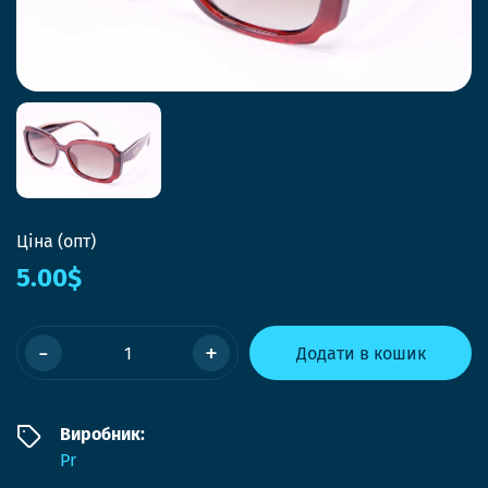
Ціна (опт)
5.00$
-
+
Додати в кошик
Виробник:
Pr