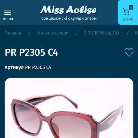
0
Сонцезахисні окуляри оптом
меню
0.00$
Головна
Жіночі окуляри
З ПОЛЯРИЗАЦІЄЮ
Е
PR P2305 C4
Артикул
PR P2305 C4