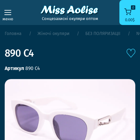
0
Сонцезахисні окуляри оптом
меню
0.00$
Головна
Жіночі окуляри
БЕЗ ПОЛЯРИЗАЦІЇ
N
890 C4
Артикул
890 C4