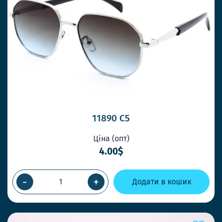
11890 C5
Ціна (опт)
4.00$
-
+
Додати в кошик