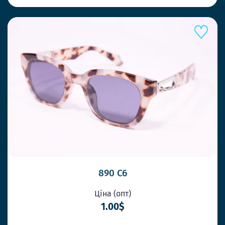
890 С6
Ціна (опт)
1.00$