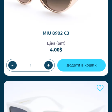
Працюємо швидко, щоб Ви завжди
отримували товар коли потрібно
НОВІ СТИЛЬНІ МОДЕЛІ ЩОТИЖНЯ
Ловіть тренди першими та дивуйте своїх
MIU 8902 C3
клієнтів.
Ціна (опт)
4.00$
ОК
-
+
Додати в кошик