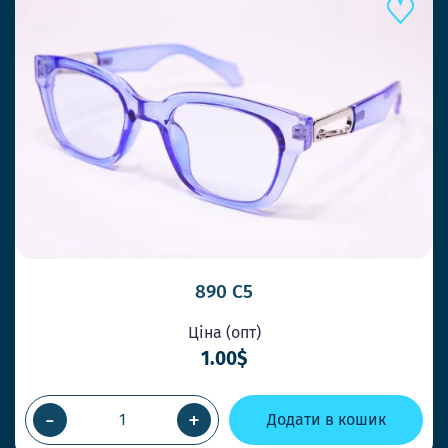
890 C5
Ціна (опт)
1.00$
-
+
Додати в кошик