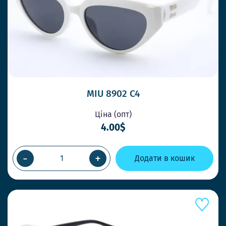
MIU 8902 C4
Ціна (опт)
4.00$
-
+
Додати в кошик